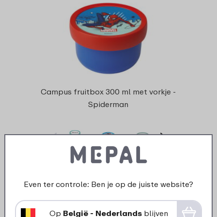
Campus fruitbox 300 ml met vorkje -
Spiderman
37 kleuren
9
49
Even ter controle: Ben je op de juiste website?
Bekijk
Bestel
Op
België - Nederlands
blijven