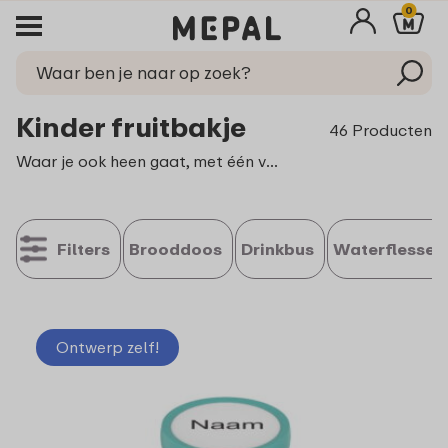
0
Kinder fruitbakje
46 Producten
Waar je ook heen gaat, met één van onze onverwoestbare broodtrommels heb je altijd voldoende lekkers bij je. Niet alleen ideaal voor je pauzes op school, maar ook heel handig om mee te nemen tijdens een dagje weg, in de speeltuin of bij het sporten.
Filters
Brooddoos
Drinkbus
Waterflessen
Ontwerp zelf!