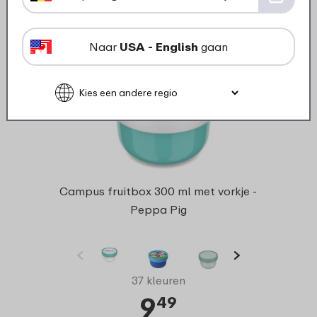
Naar
USA - English
gaan
Campus fruitbox 300 ml met vorkje -
Peppa Pig
37 kleuren
9
49