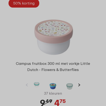
50% korting
Campus fruitbox 300 ml met vorkje Little
Dutch - Flowers & Butterflies
37 kleuren
9
4
49
75