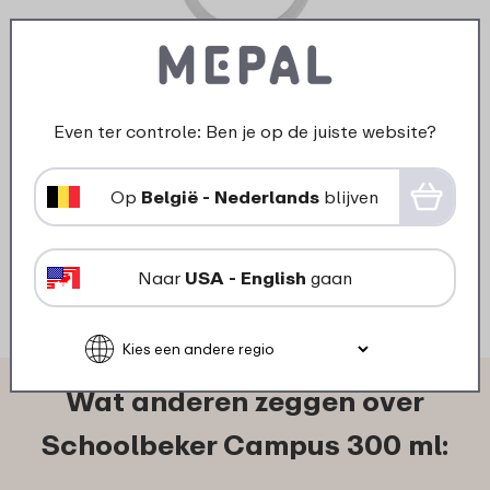
›
Afdichtring schoolbeker
Campus - helder
Even ter controle: Ben je op de juiste website?
1
69
Op
België - Nederlands
blijven
Bekijk
Bestel
Naar
USA - English
gaan
Wat anderen zeggen over
Schoolbeker Campus 300 ml: