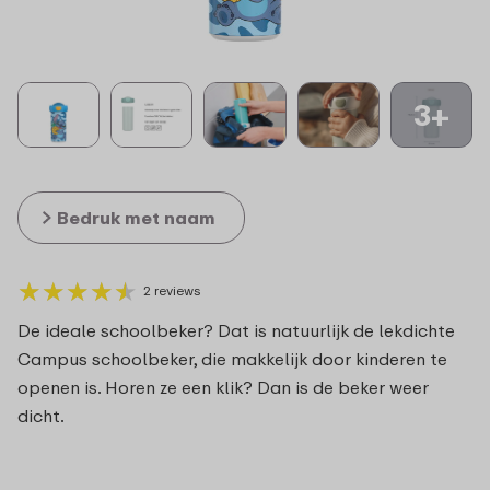
3+
Bedruk met naam
★
★
★
★
★
★
★
★
★
★
2 reviews
De ideale schoolbeker? Dat is natuurlijk de lekdichte
Campus schoolbeker, die makkelijk door kinderen te
openen is. Horen ze een klik? Dan is de beker weer
dicht.