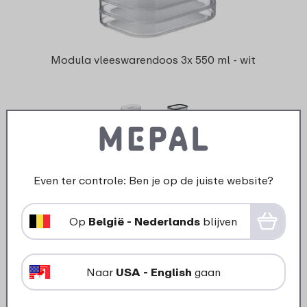
Modula vleeswarendoos 3x 550 ml - wit
2 kleuren
13
99
Even ter controle: Ben je op de juiste website?
Bekijk
Bestel
Op
België - Nederlands
blijven
Dankzij onze
Naar
USA - English
gaan
charcuteriedozen blijft vers
ook echt vers