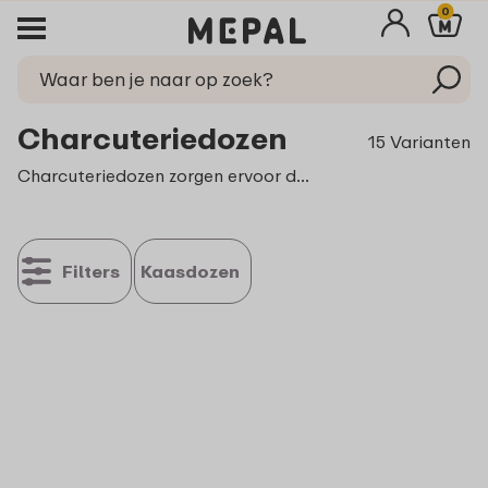
0
Charcuteriedozen
15 Varianten
Charcuteriedozen zorgen ervoor dat jouw vers gekochte charcuterie lekker lang vers blijven. Zo geniet je niet alleen vandaag en morgen, maar ook overmorgen of zelfs de dag daarna! De dozen sluiten stuk voor stuk uitstekend af en kunnen ook nog eens tegen een stootje. Een charcuteriedoos koelkast is de ideale oplossing om jouw charcuterie overzichtelijk én langer vers te bewaren.
Filters
Kaasdozen