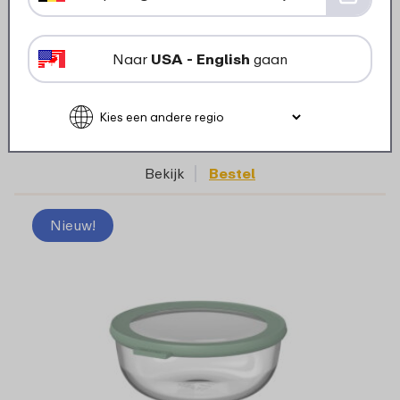
Multikom Cirqula 1250 ml - Nordic sage
Naar
USA - English
gaan
6 kleuren
13
99
Bekijk
Bestel
Nieuw!