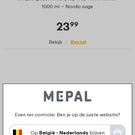
1000 ml – Nordic sage
23
99
Bekijk
Bestel
Even ter controle: Ben je op de juiste website?
Op
België - Nederlands
blijven