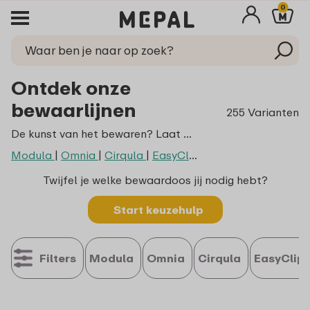
0
Ontdek onze
bewaarlijnen
255 Varianten
De kunst van het bewaren? Laat dat maar aan ons over! Of ne nou een handige doos zoekt voor die lekkere pasta of de quiche van gisteren wilt bewaren: wij hebben altijd een bewaaroplossing! Ontdek onze series:
Modula
|
Omnia
|
Cirqula
|
EasyClip
|
Lumina
Twijfel je welke bewaardoos jij nodig hebt?
Start keuzehulp
Filters
Modula
Omnia
Cirqula
EasyClip