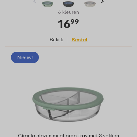
6 kleuren
16
99
Bekijk
Bestel
Nieuw!
Cirqula glazen meal prep tray met 3 vakken