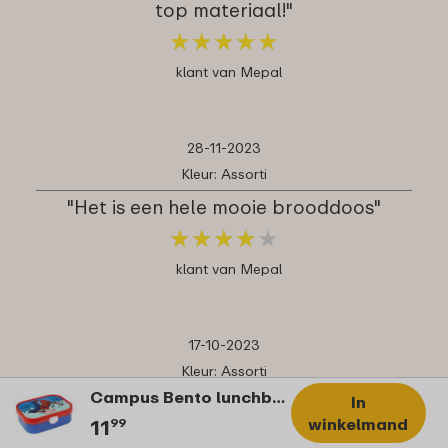
top materiaal!"
★
★
★
★
★
★
★
★
★
★
klant van Mepal
28-11-2023
Kleur: Assorti
"Het is een hele mooie brooddoos"
★
★
★
★
★
★
★
★
★
★
klant van Mepal
17-10-2023
Kleur: Assorti
Campus Bento lunchbox met vorkje - Spiderman
"Super comme produit"
In
winkelmand
11
99
★
★
★
★
★
★
★
★
★
★