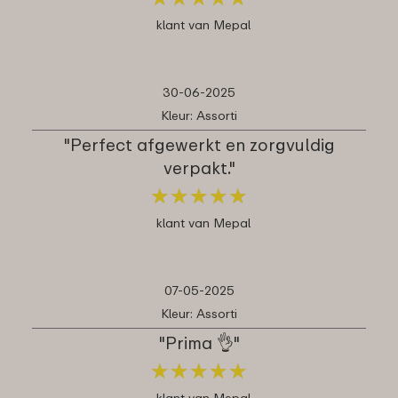
klant van Mepal
30-06-2025
Kleur: Assorti
"Perfect afgewerkt en zorgvuldig
verpakt."
★
★
★
★
★
★
★
★
★
★
klant van Mepal
07-05-2025
Kleur: Assorti
"Prima 👌"
★
★
★
★
★
★
★
★
★
★
klant van Mepal