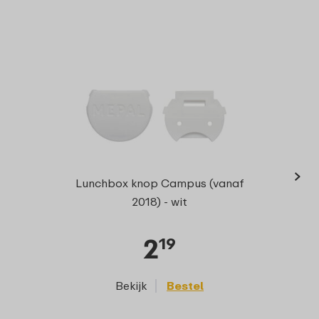
›
Bentob
Lunchbox knop Campus (vanaf
2018) - wit
2
19
Bekijk
Bestel