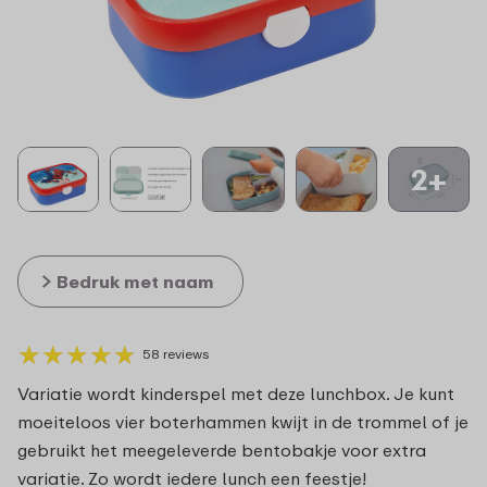
2+
Bedruk met naam
★
★
★
★
★
★
★
★
★
★
58 reviews
Variatie wordt kinderspel met deze lunchbox. Je kunt
moeiteloos vier boterhammen kwijt in de trommel of je
gebruikt het meegeleverde bentobakje voor extra
variatie. Zo wordt iedere lunch een feestje!