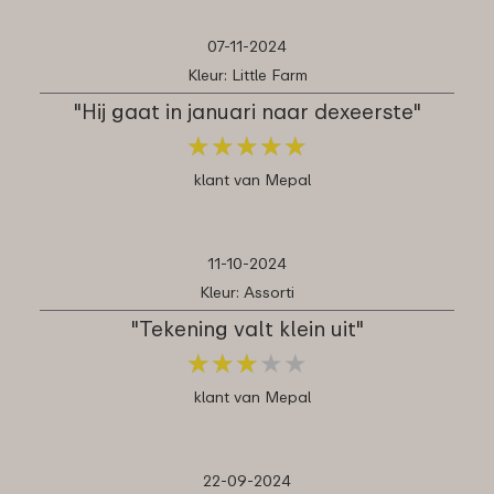
07-11-2024
Kleur: Little Farm
"Hij gaat in januari naar dexeerste"
★
★
★
★
★
★
★
★
★
★
klant van Mepal
11-10-2024
Kleur: Assorti
"Tekening valt klein uit"
★
★
★
★
★
★
★
★
★
★
klant van Mepal
22-09-2024