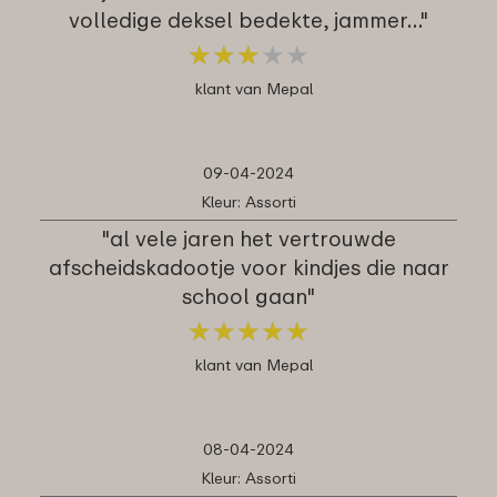
volledige deksel bedekte, jammer…"
★
★
★
★
★
★
★
★
★
★
klant van Mepal
09-04-2024
Kleur: Assorti
"al vele jaren het vertrouwde
afscheidskadootje voor kindjes die naar
school gaan"
★
★
★
★
★
★
★
★
★
★
klant van Mepal
08-04-2024
Kleur: Assorti