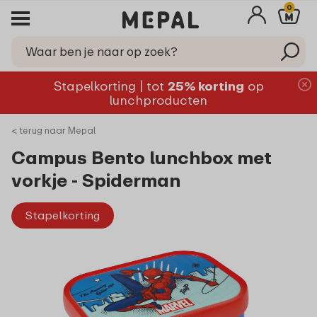
0
Stapelkorting | tot
25% korting
op
lunchproducten
< terug naar Mepal
Campus Bento lunchbox met
vorkje - Spiderman
Stapelkorting