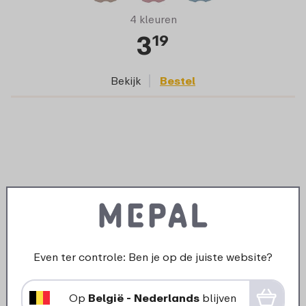
4 kleuren
3
19
Bekijk
Bestel
Even ter controle: Ben je op de juiste website?
Bentobakje vakjesbord Mepal Mio - Little
Op
België - Nederlands
blijven