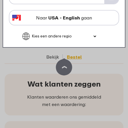
Farm
Naar
USA - English
gaan
4 kleuren
3
19
Bekijk
Bestel
Wat klanten zeggen
Klanten waarderen ons gemiddeld
met een waardering: