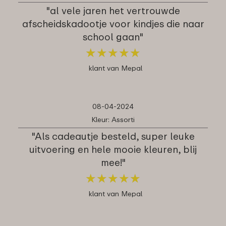
"al vele jaren het vertrouwde
afscheidskadootje voor kindjes die naar
school gaan"
★
★
★
★
★
★
★
★
★
★
klant van Mepal
08-04-2024
Kleur: Assorti
"Als cadeautje besteld, super leuke
uitvoering en hele mooie kleuren, blij
mee!"
★
★
★
★
★
★
★
★
★
★
klant van Mepal