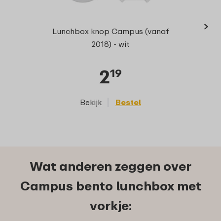
›
Ring
Lunchbox knop Campus (vanaf
2018) - wit
2
19
Bekijk
Bestel
Wat anderen zeggen over
Campus bento lunchbox met
vorkje: