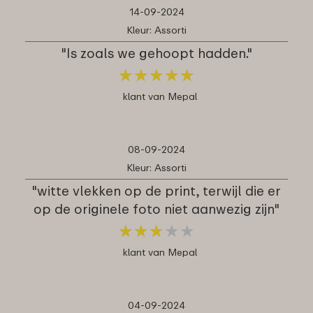
14-09-2024
Kleur: Assorti
"Is zoals we gehoopt hadden."
★
★
★
★
★
★
★
★
★
★
klant van Mepal
08-09-2024
Kleur: Assorti
"witte vlekken op de print, terwijl die er
op de originele foto niet aanwezig zijn"
★
★
★
★
★
★
★
★
★
★
klant van Mepal
04-09-2024