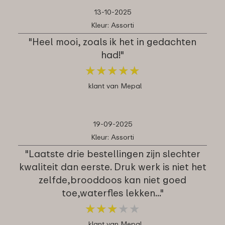
13-10-2025
Kleur: Assorti
"Heel mooi, zoals ik het in gedachten
had!"
★
★
★
★
★
★
★
★
★
★
klant van Mepal
19-09-2025
Kleur: Assorti
"Laatste drie bestellingen zijn slechter
kwaliteit dan eerste. Druk werk is niet het
zelfde,brooddoos kan niet goed
toe,waterfles lekken..."
★
★
★
★
★
★
★
★
★
★
klant van Mepal