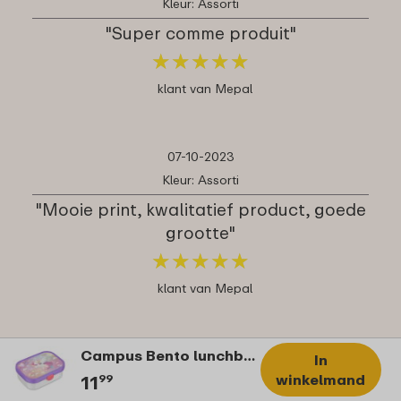
Kleur: Assorti
"Super comme produit"
★
★
★
★
★
★
★
★
★
★
klant van Mepal
07-10-2023
Kleur: Assorti
"Mooie print, kwalitatief product, goede
grootte"
★
★
★
★
★
★
★
★
★
★
klant van Mepal
Campus Bento lunchbox met vorkje - Unicorn Glow
19-09-2023
In
winkelmand
11
99
Kleur: Assorti