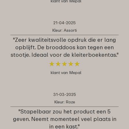
klant van Mepal
21-04-2025
Kleur: Assorti
"Zeer kwaliteitsvolle opdruk die er lang
opblijft. De brooddoos kan tegen een
stootje. Ideaal voor de kleiterboekentas."
★
★
★
★
★
★
★
★
★
★
klant van Mepal
31-03-2025
Kleur: Roze
"Stapelbaar zou het product een 5
geven. Neemt momenteel veel plaats in
in een kast."