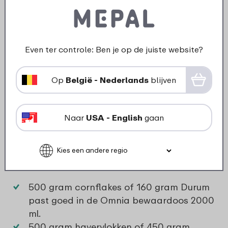
Even ter controle: Ben je op de juiste website?
Op
België - Nederlands
blijven
Muesli, cruesli of granola
bewaren
Naar
USA - English
gaan
Wat is jouw favoriete muesli, cruesli of
ontbijtmix ook is; er is altijd een passende
bewaardoos. Wij geven een overzichtje:
500 gram cornflakes of 160 gram Durum
past goed in de
Omnia bewaardoos 2000
ml
.
500 gram havervlokken of 450 gram