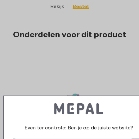
Bekijk
Bestel
Onderdelen voor dit product
Even ter controle: Ben je op de juiste website?
›
Drukkn
Dop Campus drinkfles met