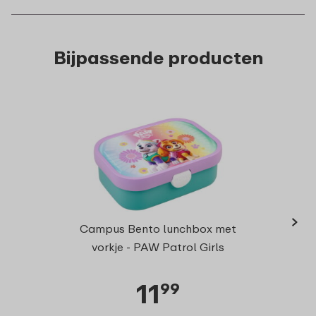
Bijpassende producten
›
Campu
Campus Bento lunchbox met
vor
vorkje - PAW Patrol Girls
11
99