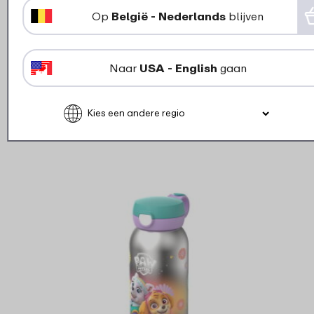
flipdop compleet – Paw Patrol
Op
België - Nederlands
blijven
Girls
6
19
Naar
USA - English
gaan
Bekijk
Bestel