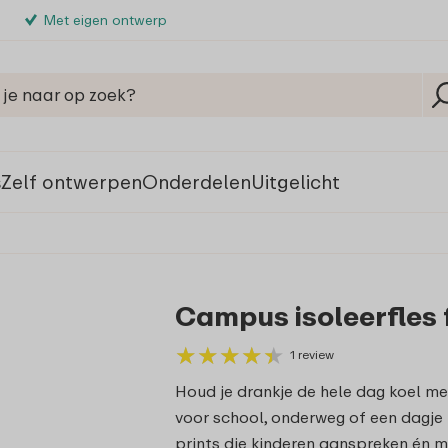
Met eigen ontwerp
s
Zelf ontwerpen
Onderdelen
Uitgelicht
Campus isoleerfles f
★
★
★
★
★
★
★
★
★
★
1 review
Houd je drankje de hele dag koel me
voor school, onderweg of een dagje u
prints die kinderen aanspreken én mak