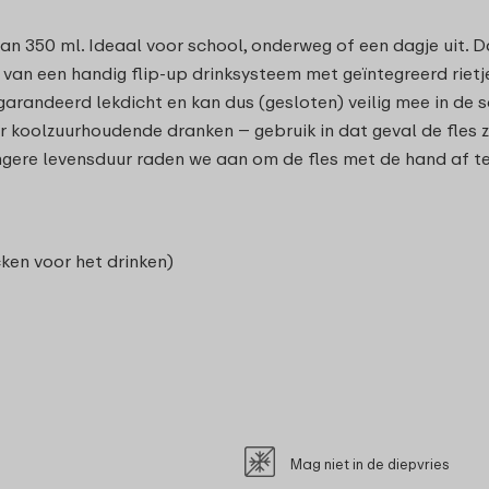
an 350 ml. Ideaal voor school, onderweg of een dagje uit. Da
en van een handig flip-up drinksysteem met geïntegreerd rie
gegarandeerd lekdicht en kan dus (gesloten) veilig mee in de
r koolzuurhoudende dranken – gebruik in dat geval de fles zo
ngere levensduur raden we aan om de fles met de hand af t
ken voor het drinken)
Mag niet in de diepvries