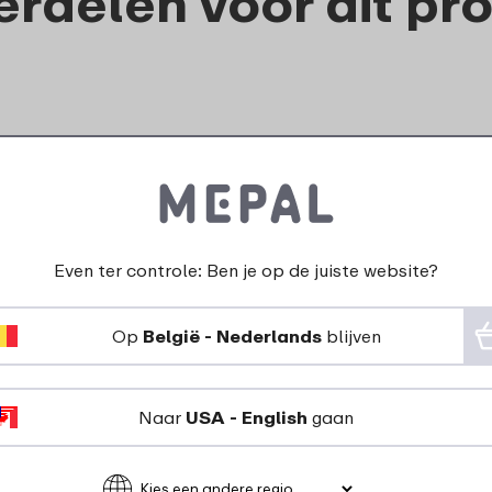
rdelen voor dit pr
Even ter controle: Ben je op de juiste website?
Rietj
Afdichtring Campus
Op
België - Nederlands
blijven
afwasbor
drinkfles pop-up / flip-
isoleerfle
up
1
5
69
Campus 
Naar
USA - English
gaan
Bekijk
Bestel
Bekijk