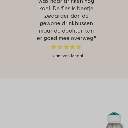
was haar drinken nog
koel. De fles is beetje
zwaarder dan de
gewone drinkbussen
maar de dochter kan
er goed mee overweg."
★
★
★
★
★
★
★
★
★
★
klant van Mepal