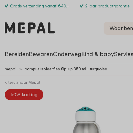
Gratis verzending vanaf €40,-
2 jaar productgarantie
Bereiden
Bewaren
Onderweg
Kind & baby
Servie
mepal
>
campus isoleerfles flip-up 350 ml - turquoise
< terug naar Mepal
50% korting