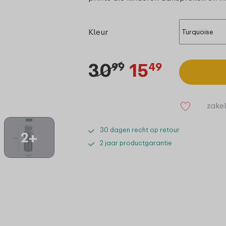
Kleur
30
15
99
49
zakel
30 dagen recht op retour
2+
2 jaar productgarantie