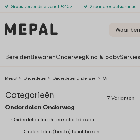
Gratis verzending vanaf €40,-
2 jaar productgarantie
Bereiden
Bewaren
Onderweg
Kind & baby
Servie
Mepal
Onderdelen
Onderdelen Onderweg
Onderdelen lunch- 
Categorieën
7 Varianten
Onderdelen Onderweg
Onderdelen lunch- en saladeboxen
Onderdelen (bento) lunchboxen