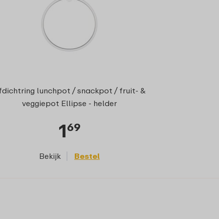
fdichtring lunchpot / snackpot / fruit- &
veggiepot Ellipse - helder
1
69
Bekijk
Bestel