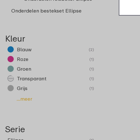
Onderdelen bestekset Ellipse
Kleur
Blauw
(2)
Roze
(1)
Groen
(1)
Transparant
(1)
Grijs
(1)
...meer
Serie