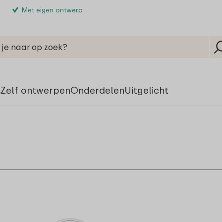
Met eigen ontwerp
s
Zelf ontwerpen
Onderdelen
Uitgelicht
fruit- & snackpotten