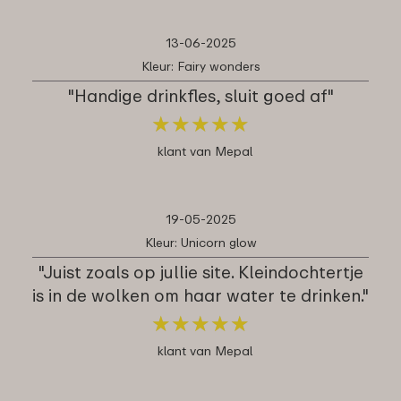
13-06-2025
Kleur: Fairy wonders
"Handige drinkfles, sluit goed af"
★
★
★
★
★
★
★
★
★
★
klant van Mepal
19-05-2025
Kleur: Unicorn glow
"Juist zoals op jullie site. Kleindochtertje
is in de wolken om haar water te drinken."
★
★
★
★
★
★
★
★
★
★
klant van Mepal