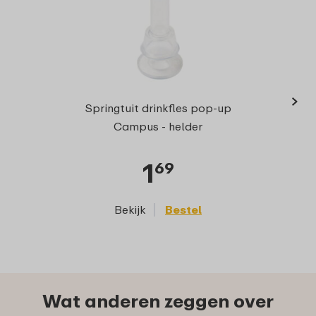
›
Springt
Springtuit drinkfles pop-up
Campus - helder
1
69
Bekijk
Bestel
Wat anderen zeggen over