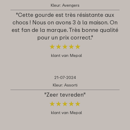
Kleur: Avengers
"Cette gourde est très résistante aux
chocs ! Nous on avons 3 à la maison. On
est fan de la marque. Très bonne qualité
pour un prix correct."
★
★
★
★
★
★
★
★
★
★
klant van Mepal
21-07-2024
Kleur: Assorti
"Zeer tevreden"
★
★
★
★
★
★
★
★
★
★
klant van Mepal