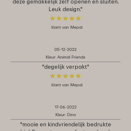
deze gemakkelijk zelf openen en sluiten.
Leuk design."
★
★
★
★
★
★
★
★
★
★
klant van Mepal
05-12-2022
Kleur: Animal Friends
"degelijk verpakt"
★
★
★
★
★
★
★
★
★
★
klant van Mepal
17-06-2022
Kleur: Dino
"mooie en kindvriendelijk bedrukte