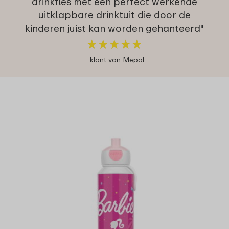
drinkfles met een perfect werkende
uitklapbare drinktuit die door de
kinderen juist kan worden gehanteerd"
★
★
★
★
★
★
★
★
★
★
klant van Mepal