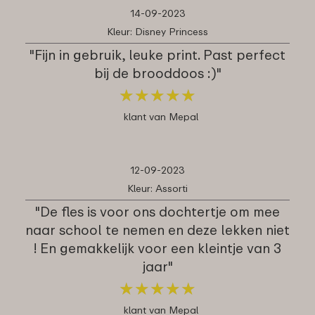
14-09-2023
Kleur: Disney Princess
"Fijn in gebruik, leuke print. Past perfect
bij de brooddoos :)"
★
★
★
★
★
★
★
★
★
★
klant van Mepal
12-09-2023
Kleur: Assorti
"De fles is voor ons dochtertje om mee
naar school te nemen en deze lekken niet
! En gemakkelijk voor een kleintje van 3
jaar"
★
★
★
★
★
★
★
★
★
★
klant van Mepal