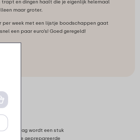
n trapt en dingen haalt die je eigenlijk helemaal
alleen maar groter.
r per week met een lijstje boodschappen gaat
snel een paar euro’s! Goed geregeld!
n drukke dag wordt een stuk
moeite om je geprepareerde