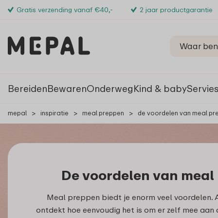
Gratis verzending vanaf €40,-
2 jaar productgarantie
Bereiden
Bewaren
Onderweg
Kind & baby
Servie
mepal
>
inspiratie
>
meal preppen
>
de voordelen van meal pr
De voordelen van meal
Meal preppen biedt je enorm veel voordelen. 
ontdekt hoe eenvoudig het is om er zelf mee aan d