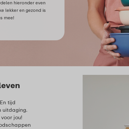
rdelen hieronder even
ke lekker en gezond is
es mee!
 leven
En tijd
 uitdaging.
voor jou!
 boodschappen