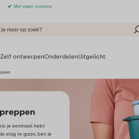
Met eigen ontwerp
s
Zelf ontwerpen
Onderdelen
Uitgelicht
eppen
 preppen
Als je eenmaal hebt
e slag te gaan, ben je