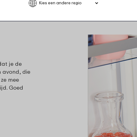
maaltijd even op te warmen. Lekker en gezond!
dat je de
n avond, die
t ze mee
ijd. Goed