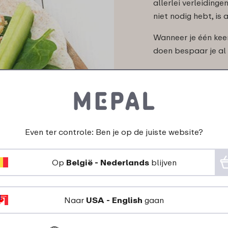
allerlei verleidinge
niet nodig hebt, is 
Wanneer je één kee
doen bespaar je al 
Even ter controle: Ben je op de juiste website?
Lekker gezond
Op
België - Nederlands
blijven
Naar
USA - English
gaan
erleiding om even snel een frietje met mayo te halen op ee
het begin van de week wat je gaat eten en het is een kleine 