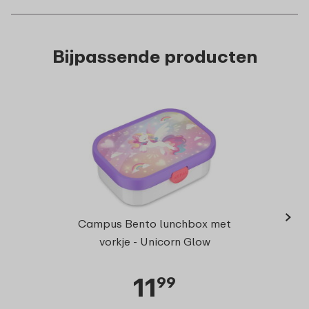
Bijpassende producten
›
Campu
Campus Bento lunchbox met
v
vorkje - Unicorn Glow
11
99