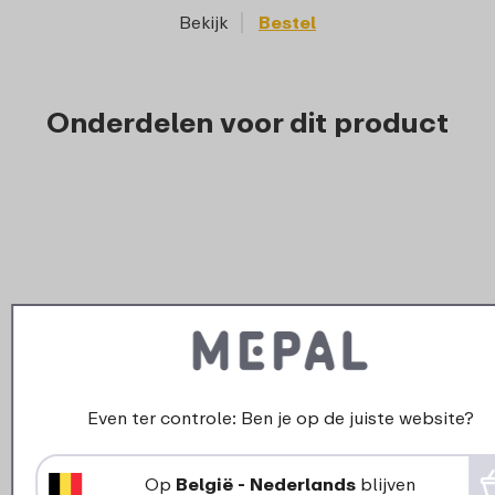
Bekijk
Bestel
Onderdelen voor dit product
Even ter controle: Ben je op de juiste website?
›
Ven
Drukknop Campus drinkfles met
Op
België - Nederlands
blijven