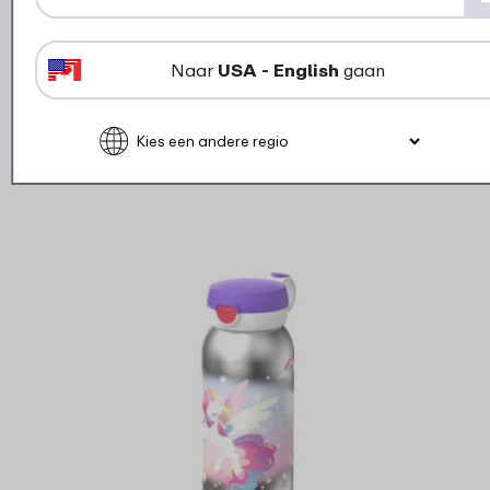
flipdop – Wit
Naar
USA - English
gaan
1
19
Bekijk
Bestel