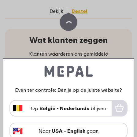
Bekijk
Bestel
Wat klanten zeggen
Klanten waarderen ons gemiddeld
met een waardering:
Niets missen?
Even ter controle: Ben je op de juiste website?
Als eerste op de hoogte van
Op
België - Nederlands
blijven
acties en nieuwe producten.
Ontvang onze nieuwsbrief!
Naar
USA - English
gaan