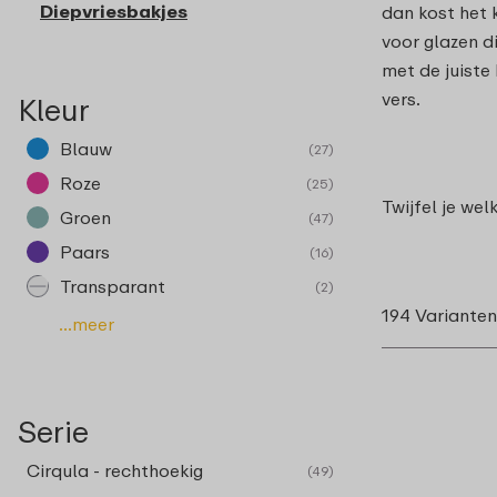
Diepvriesbakjes
dan kost het k
voor glazen d
met de juiste
vers.
Kleur
Blauw
(27)
Roze
(25)
Twijfel je we
Groen
(47)
Paars
(16)
Transparant
(2)
194 Varianten
...meer
Serie
Cirqula - rechthoekig
(49)