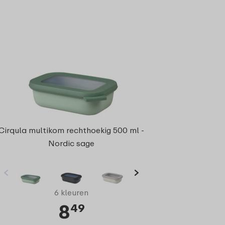
Cirqula multikom rechthoekig 500 ml -
Nordic sage
6 kleuren
8
49