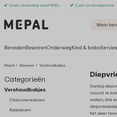
Gratis verzending vanaf €40,-
2 jaar productgarantie
Bereiden
Bewaren
Onderweg
Kind & baby
Servie
Mepal
Bewaren
Vershoudbakjes
Diepvri
Categorieën
Dankzij diepv
Vershoudbakjes
vooruit te ko
maken, drie k
Charcuteriedozen
diepvriesbakj
Kaasdozen
het weer tevo