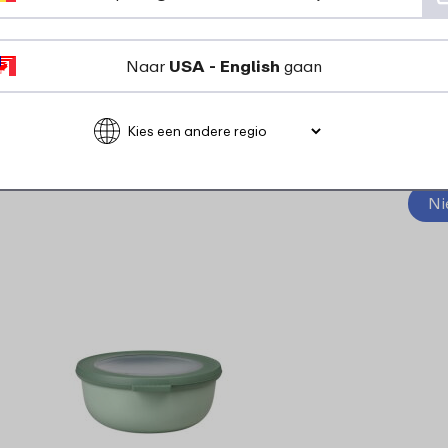
10
49
Naar
USA - English
gaan
Bekijk
Bestel
Ni