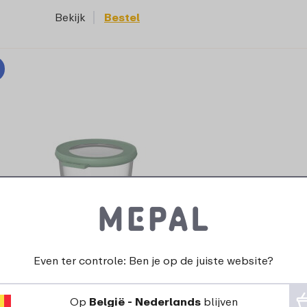
Bekijk
Bestel
Cirqula glazen vershouddoos 500 ml -
Even ter controle: Ben je op de juiste website?
Nordic sage
Op
België - Nederlands
blijven