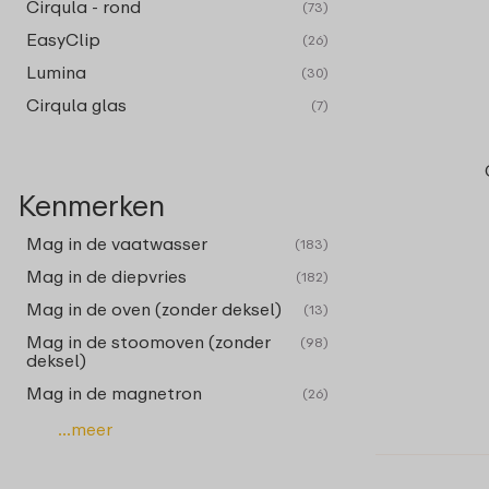
Cirqula - rond
(73)
EasyClip
(26)
Lumina
(30)
Cirqula glas
(7)
Kenmerken
Mag in de vaatwasser
(183)
Mag in de diepvries
(182)
Mag in de oven (zonder deksel)
(13)
Mag in de stoomoven (zonder
(98)
deksel)
Mag in de magnetron
(26)
...meer