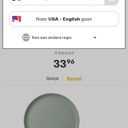
Diep bord Silueta 210 mm set 4 stuks -
Naar
USA - English
gaan
Nordic sage
4 kleuren
33
96
Bekijk
Bestel