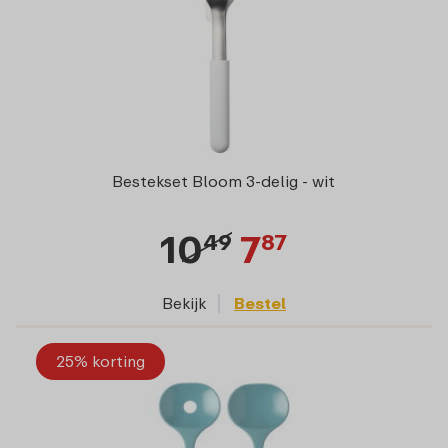
Bestekset Bloom 3-delig - wit
10
7
49
87
Bekijk
Bestel
25% korting