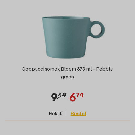
Cappuccinomok Bloom 375 ml - Pebble
green
9
6
49
74
Bekijk
Bestel