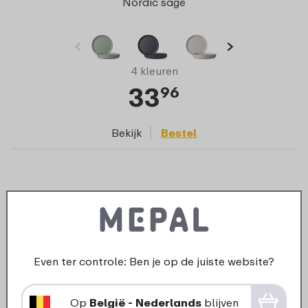
Nordic sage
4 kleuren
33
96
Bekijk
Bestel
Even ter controle: Ben je op de juiste website?
Op
België - Nederlands
blijven