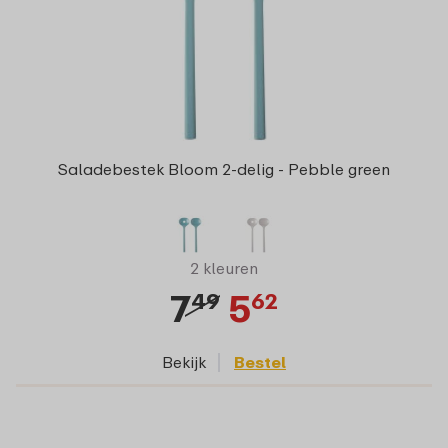
Saladebestek Bloom 2-delig - Pebble green
2 kleuren
7
5
49
62
Bekijk
Bestel