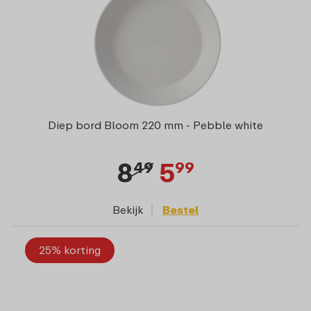
Diep bord Bloom 220 mm - Pebble white
8
5
49
99
Bekijk
Bestel
25% korting