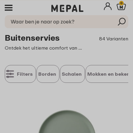
0
Buitenservies
84 Varianten
Ontdek het ultieme comfort van Mepal buitenservies, ontworpen voor avonturiers en levensgenieters. Met ons hoogwaardige buiten servies combineer je duurzaamheid met stijl, zodat je kunt genieten van heerlijke maaltijden in de buitenlucht. Ontdek ons assortiment kunststof borden en bekers, perfect voor elke buitenactiviteit.
Filters
Borden
Schalen
Mokken en bekers