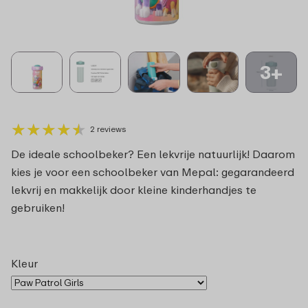
3+
★
★
★
★
★
★
★
★
★
★
2 reviews
De ideale schoolbeker? Een lekvrije natuurlijk! Daarom
kies je voor een schoolbeker van Mepal: gegarandeerd
lekvrij en makkelijk door kleine kinderhandjes te
gebruiken!
Kleur