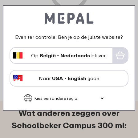
›
Afdichtring schoolbeker
Campus - helder
Even ter controle: Ben je op de juiste website?
1
69
Op
België - Nederlands
blijven
Bekijk
Bestel
Naar
USA - English
gaan
Wat anderen zeggen over
Schoolbeker Campus 300 ml: