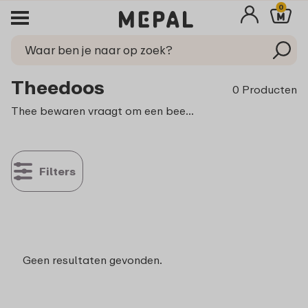
0
Theedoos
0 Producten
Thee bewaren vraagt om een beetje aandacht. Om de smaak en geur optimaal te behouden, is het belangrijk thee op de juiste manier te bewaren: op een koele, droge plek en beschermd tegen licht en vocht. Een theedoos van Mepal is de ideale oplossing om je theecollectie stijlvol en goed te bewaren. En het wordt nóg leuker: je kunt je theedoos personaliseren met een eigen foto of ontwerp, zodat hij helemaal van jou is.
Filters
Geen resultaten gevonden.