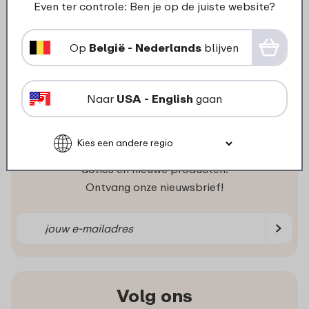
Wat klanten zeggen
Even ter controle: Ben je op de juiste website?
Klanten waarderen ons gemiddeld
Op
België - Nederlands
blijven
met een waardering:
Naar
USA - English
gaan
Niets missen?
Als eerste op de hoogte van
acties en nieuwe producten.
Ontvang onze nieuwsbrief!
Volg ons