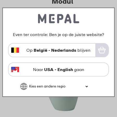
Modul
> Onderdelen voor Modul
bewaardozen(Rechthoekige bewaardozen met
non-transparante deksel)
Even ter controle: Ben je op de juiste website?
Op
België - Nederlands
blijven
Naar
USA - English
gaan