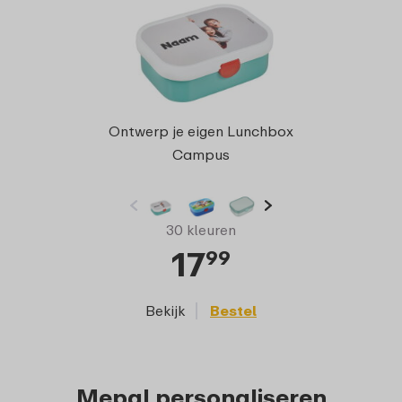
Ontw
Ontwerp je eigen Lunchbox
Campus
30 kleuren
17
99
Bekijk
Bestel
Mepal personaliseren