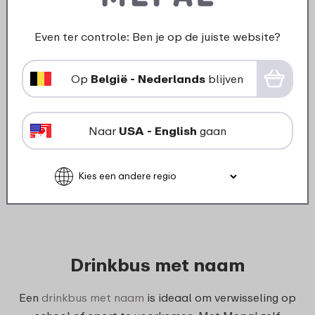
Even ter controle: Ben je op de juiste website?
Brooddoos personaliseren
Op
België - Nederlands
blijven
Wil je een unieke lunchbox voor school of werk? Met
Mepal personaliseren kun je eenvoudig een
brooddoos
personaliseren
die helemaal bij jou past. Voeg je eigen
Naar
USA - English
gaan
kleuren, naam of afbeelding toe, zodat je altijd een
herkenbare en persoonlijke brooddoos hebt. Zo wordt
lunchtijd niet alleen praktisch, maar ook een stukje
leuker en creatiever.
Drinkbus met naam
Een
drinkbus met naam
is ideaal om verwisseling op