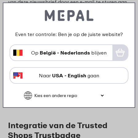
van deze nieuwsbrief door een e-mail te sturen aan
klantenservice@mepal.com
of door de afmeldlink
in de nieuwsbrief te gebruiken.
Even ter controle: Ben je op de juiste website?
Klarna
Op
België - Nederlands
blijven
Wanneer je kiest voor de betalingsmethode Klarna,
dan voert de betalingsaanbieder Klarna mogelijk
zelf een kredietcheck uit of geeft voor het
Naar
USA - English
gaan
verwerken van de betaling de betalingsgegevens
door aan een externe kredietinstelling. Je kan hier
op ieder moment bezwaar tegen maken.
Integratie van de Trusted
Shops Trustbadge