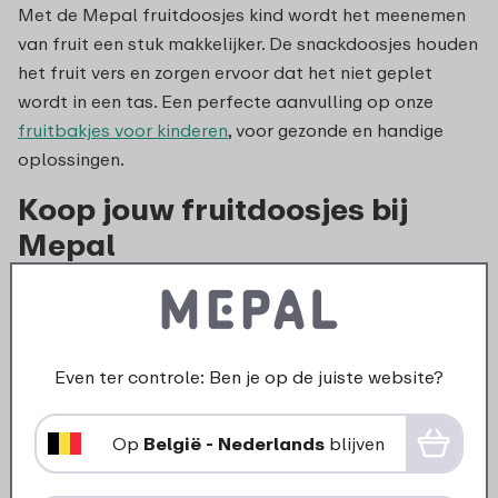
Met de Mepal fruitdoosjes kind wordt het meenemen
van fruit een stuk makkelijker. De snackdoosjes houden
het fruit vers en zorgen ervoor dat het niet geplet
wordt in een tas. Een perfecte aanvulling op onze
fruitbakjes voor kinderen
, voor gezonde en handige
oplossingen.
Koop jouw fruitdoosjes bij
Mepal
Bij Mepal vind je de beste snack doosjes en andere
praktische producten voor kinderen. Of je nu op zoek
bent naar een handige snackbox kind of duurzame
Even ter controle: Ben je op de juiste website?
broodtrommels voor kinderen
, wij hebben het
allemaal. Onze producten zijn g
emaakt van materiaal
Op
België - Nederlands
blijven
zonder BPA
, makkelijk schoon te maken en ideaal voor
dagelijks gebruik.