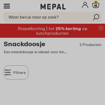
0
Stapelkorting | tot
25% korting
op
lunchproducten
Snackdoosje
2 Producten
Een snackdoosje is ideaal voor kinderen die onderweg of op school willen genieten van een gezonde snack. Bij Mepal vind je praktische snackboxen voor kinderen die perfect zijn voor het bewaren van fruit, groenten of andere lekkernijen. Ontdek onze handige oplossingen voor elke dag!
Filters