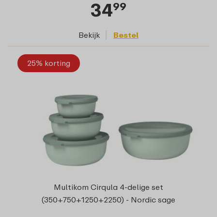
34
99
Bekijk
Bestel
25% korting
Multikom Cirqula 4-delige set
(350+750+1250+2250) - Nordic sage