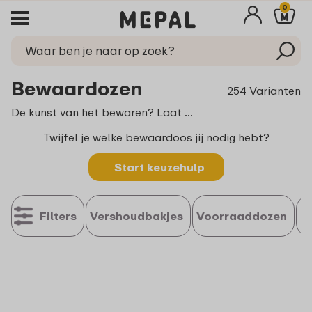
0
Bewaardozen
254 Varianten
De kunst van het bewaren? Laat dat maar aan ons over! Of je nou een handige bewaardoos zoekt voor de lekkerste pasta of de overgebleven quiche een tweede ronde geeft, omdat ie dan nóg lekkerder is, Mepal heeft het. Dus maak je leven makkelijker en duurzamer met onze uitgebreide collectie bewaardozen. Voor specifieke producten zijn er handige oplossingen,
Twijfel je welke bewaardoos jij nodig hebt?
Start keuzehulp
Filters
Vershoudbakjes
Voorraaddozen
C