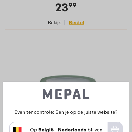
23
99
Bekijk
Bestel
Even ter controle: Ben je op de juiste website?
Multikom Cirqula 1250 ml - Nordic sage
Op
België - Nederlands
blijven