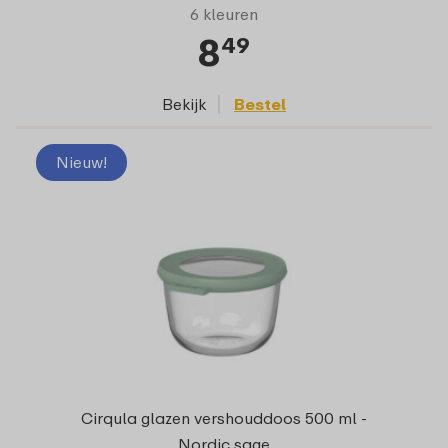
6 kleuren
8
49
Bekijk
Bestel
Nieuw!
Cirqula glazen vershouddoos 500 ml -
Nordic sage