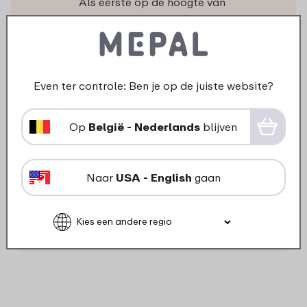
Als eerste op de hoogte van
acties en nieuwe producten.
Ontvang onze nieuwsbrief!
Even ter controle: Ben je op de juiste website?
Op
België - Nederlands
blijven
Volg ons
Ook op de sociale kanalen zijn we volop
Naar
USA - English
gaan
aanwezig met inspiratie, video’s en leuke acties.