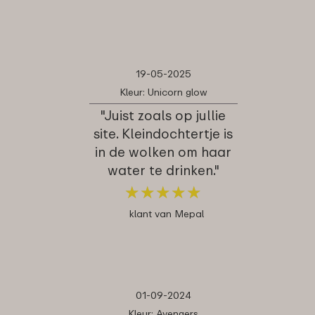
19-05-2025
Kleur: Unicorn glow
"Juist zoals op jullie
site. Kleindochtertje is
in de wolken om haar
water te drinken."
★
★
★
★
★
★
★
★
★
★
klant van Mepal
01-09-2024
Kleur: Avengers