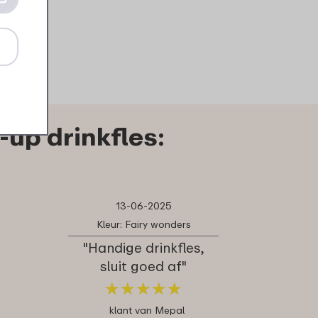
up drinkfles:
13-06-2025
Kleur: Fairy wonders
"Handige drinkfles,
sluit goed af"
★
★
★
★
★
★
★
★
★
★
klant van Mepal