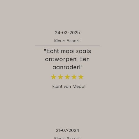
24-03-2025
Kleur: Assorti
"Echt mooi zoals
ontworpen! Een
aanrader!"
★
★
★
★
★
★
★
★
★
★
klant van Mepal
21-07-2024
Kleur: Assorti