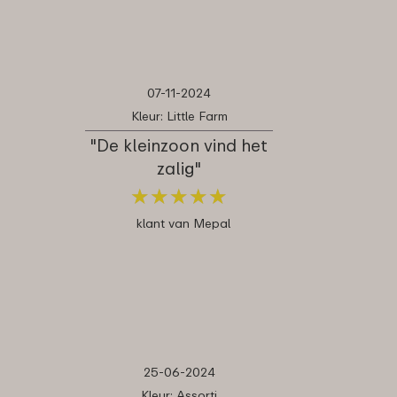
07-11-2024
Kleur: Little Farm
"De kleinzoon vind het
zalig"
★
★
★
★
★
★
★
★
★
★
klant van Mepal
25-06-2024
Kleur: Assorti