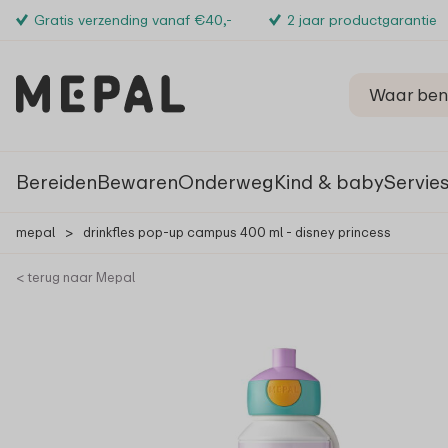
Gratis verzending vanaf €40,-
2 jaar productgarantie
Bereiden
Bewaren
Onderweg
Kind & baby
Servie
mepal
>
drinkfles pop-up campus 400 ml - disney princess
< terug naar Mepal