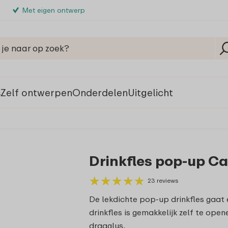
Met eigen ontwerp
s
Zelf ontwerpen
Onderdelen
Uitgelicht
Drinkfles pop-up Ca
★
★
★
★
★
★
★
★
★
★
23 reviews
De lekdichte pop-up drinkfles gaat 
drinkfles is gemakkelijk zelf te ope
draaglus.