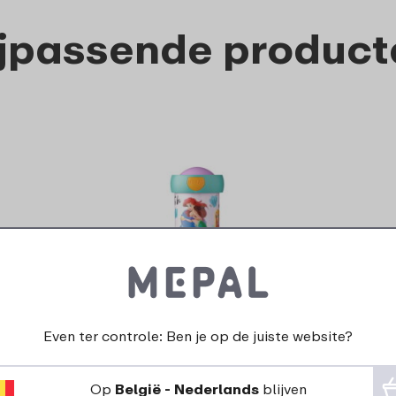
ijpassende product
Schoolbeker Campus 300
ml - Disney Princess
Even ter controle: Ben je op de juiste website?
10
7
49
49
Op
België - Nederlands
blijven