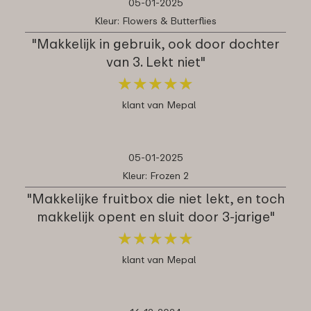
05-01-2025
Kleur: Flowers & Butterflies
"Makkelijk in gebruik, ook door dochter
van 3. Lekt niet"
★
★
★
★
★
★
★
★
★
★
klant van Mepal
05-01-2025
Kleur: Frozen 2
"Makkelijke fruitbox die niet lekt, en toch
makkelijk opent en sluit door 3-jarige"
★
★
★
★
★
★
★
★
★
★
klant van Mepal