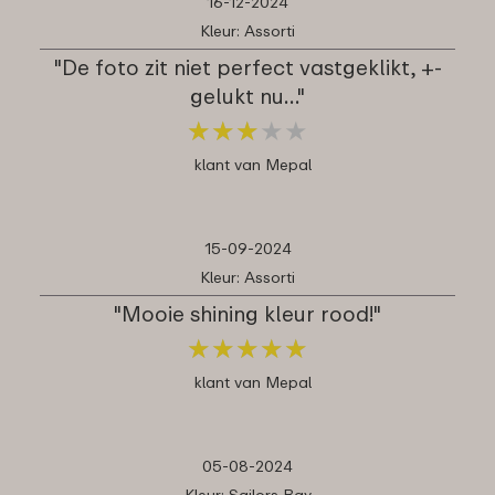
16-12-2024
Kleur: Assorti
"De foto zit niet perfect vastgeklikt, +-
gelukt nu…"
★
★
★
★
★
★
★
★
★
★
klant van Mepal
15-09-2024
Kleur: Assorti
"Mooie shining kleur rood!"
★
★
★
★
★
★
★
★
★
★
klant van Mepal
05-08-2024
Kleur: Sailors Bay