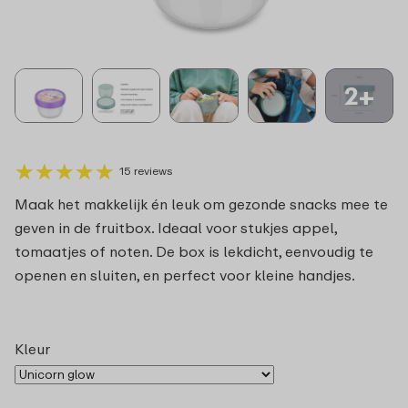
2+
★
★
★
★
★
★
★
★
★
★
15 reviews
Maak het makkelijk én leuk om gezonde snacks mee te
geven in de fruitbox. Ideaal voor stukjes appel,
tomaatjes of noten. De box is lekdicht, eenvoudig te
openen en sluiten, en perfect voor kleine handjes.
Kleur