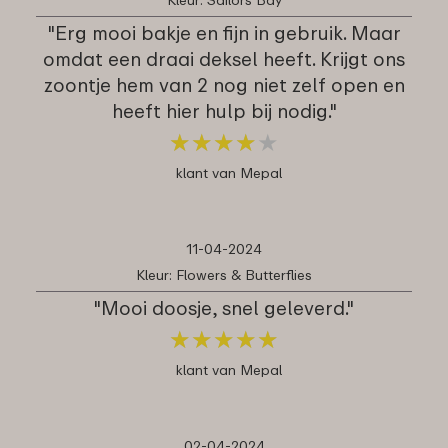
"Erg mooi bakje en fijn in gebruik. Maar
omdat een draai deksel heeft. Krijgt ons
zoontje hem van 2 nog niet zelf open en
heeft hier hulp bij nodig."
★
★
★
★
★
★
★
★
★
★
klant van Mepal
11-04-2024
Kleur: Flowers & Butterflies
"Mooi doosje, snel geleverd."
★
★
★
★
★
★
★
★
★
★
klant van Mepal
02-04-2024