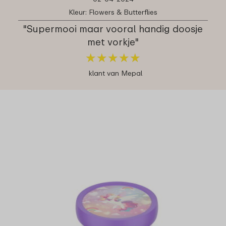
Kleur: Flowers & Butterflies
"Supermooi maar vooral handig doosje
met vorkje"
★
★
★
★
★
★
★
★
★
★
klant van Mepal