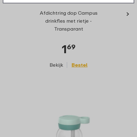
›
Rie
Afdichtring dop Campus
Camp
drinkfles met rietje -
Transparant
1
69
Bekijk
Bestel