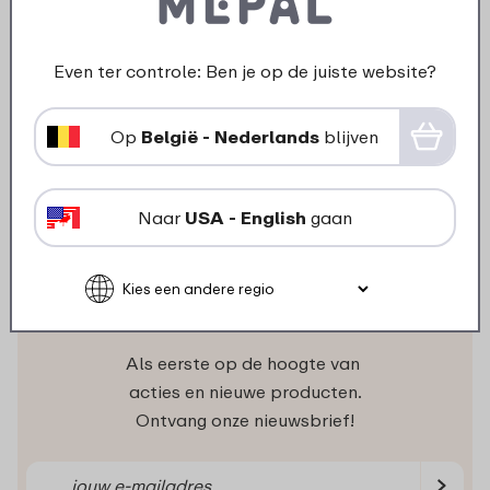
Bekijk
Bestel
Even ter controle: Ben je op de juiste website?
Wat klanten zeggen
Op
België - Nederlands
blijven
Klanten waarderen ons gemiddeld
met een waardering:
Naar
USA - English
gaan
Niets missen?
Als eerste op de hoogte van
acties en nieuwe producten.
Ontvang onze nieuwsbrief!