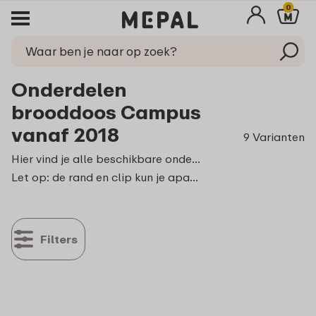
0
Onderdelen
brooddoos Campus
vanaf 2018
9 Varianten
Hier vind je alle beschikbare onderdelen voor de Campus brooddoos vanaf 2018. Weet je niet zeker of je een oud of een nieuw type brooddoos hebt? Kijk dan naar de knop aan de voorkant. Is deze rond met een vlakke bovenkant (bevestigd aan de deksel), dan heb je een brooddoos van na 2018. Is deze ovaal (bevestigd aan de brooddoos ) dan heb je een brooddoos die gemaakt is voor 2018.
Let op: de rand en clip kun je apart bestellen. Wil je weten hoe je de rand en het clipje zelf kunt vervangen? We leggen het je
Filters