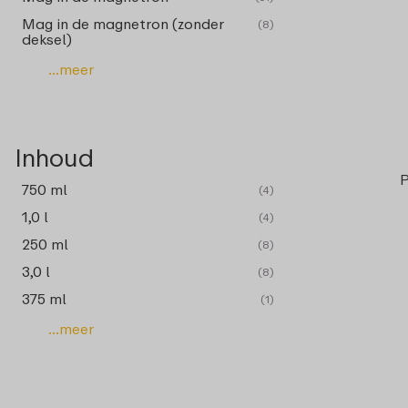
Mag in de magnetron (zonder
(8)
deksel)
...meer
Inhoud
P
750 ml
(4)
1,0 l
(4)
250 ml
(8)
3,0 l
(8)
375 ml
(1)
...meer