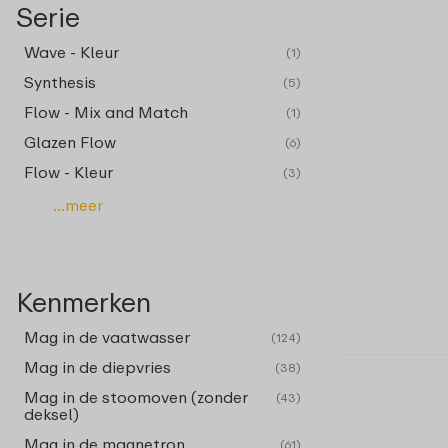
Serie
Wave - Kleur
(1)
Synthesis
(5)
Flow - Mix and Match
(1)
Glazen Flow
(6)
Flow - Kleur
(3)
...meer
Kenmerken
Mag in de vaatwasser
(124)
Mag in de diepvries
(38)
Mag in de stoomoven (zonder
(43)
deksel)
Mag in de magnetron
(61)