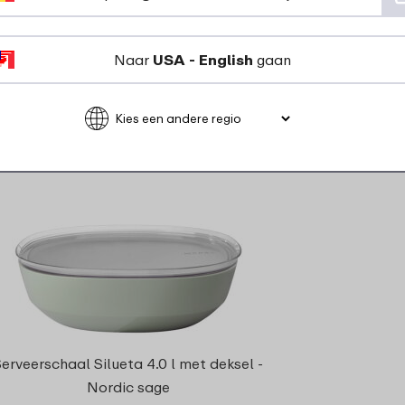
7
49
Bekijk
Bestel
Naar
USA - English
gaan
erveerschaal Silueta 4.0 l met deksel -
Nordic sage