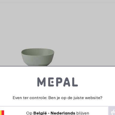
Serveerschaal Silueta 750 ml - Nordic
sage
Even ter controle: Ben je op de juiste website?
4 kleuren
Op
België - Nederlands
blijven