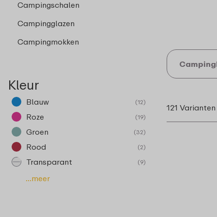
Campingschalen
Campingglazen
Campingmokken
Camping
Kleur
Blauw
(12)
121 Varianten
Roze
(19)
Groen
(32)
Rood
(2)
Transparant
(9)
...meer