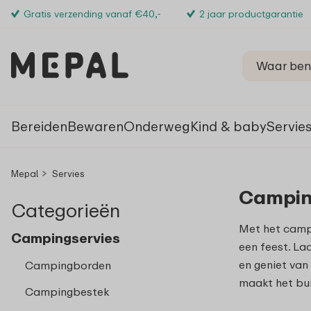
Gratis verzending vanaf €40,-
2 jaar productgarantie
Bereiden
Bewaren
Onderweg
Kind & baby
Servie
Mepal
Servies
Campin
Categorieën
Met het camp
Campingservies
een feest. Laa
en geniet van
Campingborden
maakt het bui
Campingbestek