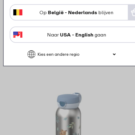
›
Ven
Op
België - Nederlands
blijven
Drukknop Campus drinkfles met
flipdop – Wit
Naar
USA - English
gaan
1
19
Bekijk
Bestel