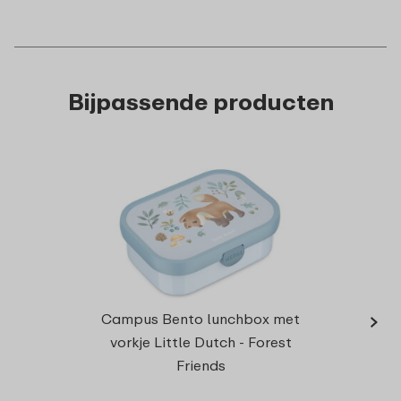
Bijpassende producten
›
Campu
Campus Bento lunchbox met
vork
vorkje Little Dutch - Forest
Friends