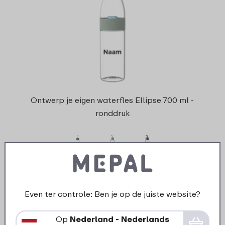
Ontwerp je eigen waterfles Ellipse 700 ml -
ronddruk
6 kleuren
22
99
Even ter controle: Ben je op de juiste website?
Bekijk
Bestel
Op
Nederland - Nederlands