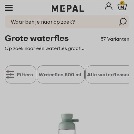
0
Grote waterfles
57 Varianten
Op zoek naar een waterfles groot genoeg om je dagelijkse hydratatiebehoeften te ondersteunen? Mepal biedt de perfecte oplossing met grote waterflessen, ontworpen voor duurzaamheid en stijl. Of je nu een drukke dag voor de boeg hebt of een lange wandeltocht, onze grote water fles zorgt ervoor dat je voldoende water bij de hand hebt. Dankzij het innovatieve ontwerp en de hoogwaardige materialen, is elke slok uit een Mepal water fles een stap richting optimale hydratatie.
Filters
Waterfles 500 ml
Alle waterflessen