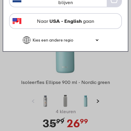
blijven
25% korting
Naar
USA - English
gaan
Isoleerfles Ellipse 900 ml - Nordic green
4 kleuren
35
26
99
99