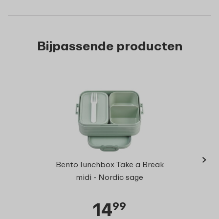
Bijpassende producten
›
Lun
Bento lunchbox Take a Break
midi - Nordic sage
14
99