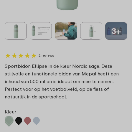
3+
★
★
★
★
★
★
★
★
★
★
2 reviews
Sportbidon Ellipse in de kleur Nordic sage. Deze
stijlvolle en functionele bidon van Mepal heeft een
inhoud van 500 ml en is ideaal om mee te nemen.
Perfect voor op het voetbalveld, op de fiets of
natuurlijk in de sportschool.
Kleur