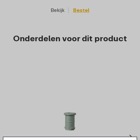
Bekijk
Bestel
Onderdelen voor dit product
›
Dop sp
Tuit sportbidon Ellipse - Nordic