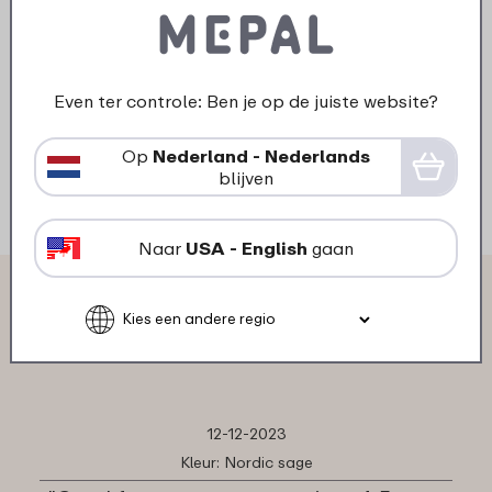
sage
1
19
Even ter controle: Ben je op de juiste website?
Op
Nederland - Nederlands
Bekijk
Bestel
blijven
Naar
USA - English
gaan
Wat anderen zeggen over
Sportbidon Ellipse:
12-12-2023
Kleur: Nordic sage