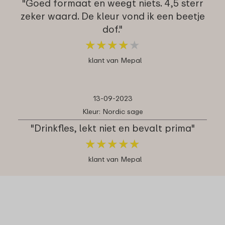
"Goed formaat en weegt niets. 4,5 sterr
zeker waard. De kleur vond ik een beetje
dof."
★
★
★
★
★
★
★
★
★
★
klant van Mepal
13-09-2023
Kleur: Nordic sage
"Drinkfles, lekt niet en bevalt prima"
★
★
★
★
★
★
★
★
★
★
klant van Mepal