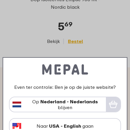
Nordic black
5
69
Bekijk
Bestel
Wat anderen zeggen over
Even ter controle: Ben je op de juiste website?
Isoleerfles Ellipse 900 ml:
Op
Nederland - Nederlands
blijven
03-09-2025
Kleur: Nordic black
Naar
USA - English
gaan