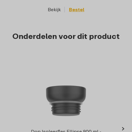
Bekijk
Bestel
Onderdelen voor dit product
›
Afdich
Dop Isoleerfles Ellipse 900 ml -