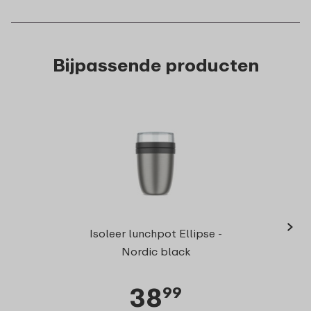
Bijpassende producten
›
Isole
Isoleer lunchpot Ellipse -
Nordic black
38
99