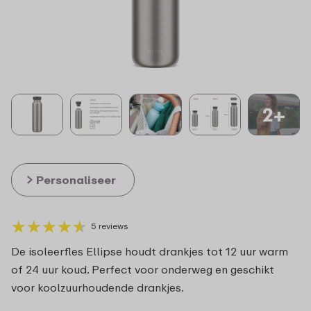
2+
Personaliseer
★
★
★
★
★
★
★
★
★
★
5 reviews
De isoleerfles Ellipse houdt drankjes tot 12 uur warm
of 24 uur koud. Perfect voor onderweg en geschikt
voor koolzuurhoudende drankjes.