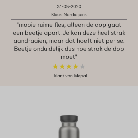
31-08-2020
Kleur: Nordic pink
"mooie ruime fles, alleen de dop gaat
een beetje apart. Je kan deze heel strak
aandraaien, maar dat hoeft niet per se.
Beetje onduidelijk dus hoe strak de dop
moet"
★
★
★
★
★
★
★
★
★
★
klant van Mepal