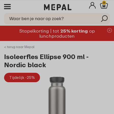
0
Stapelkorting | tot
25% korting
op
lunchproducten
< terug naar Mepal
Isoleerfles Ellipse 900 ml -
Nordic black
Tijdelijk -25%