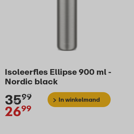
Isoleerfles Ellipse 900 ml -
Nordic black
35
99
In winkelmand
26
99