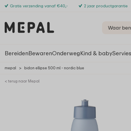
Gratis verzending vanaf €40,-
2 jaar productgarantie
Bereiden
Bewaren
Onderweg
Kind & baby
Servie
mepal
>
bidon ellipse 500 ml - nordic blue
< terug naar Mepal