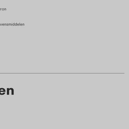
tron
evensmiddelen
en