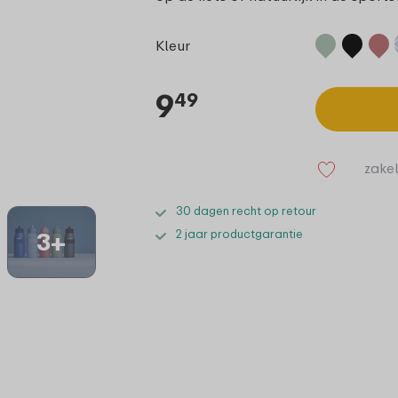
Kleur
9
49
zakel
30 dagen recht op retour
2 jaar productgarantie
3+