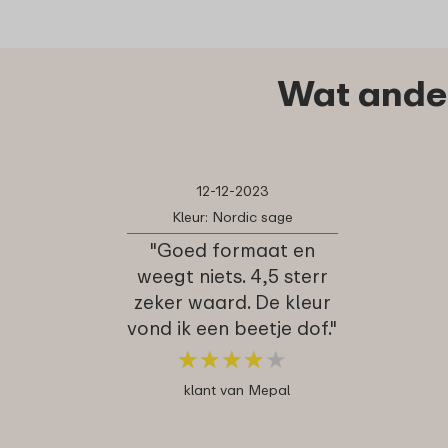
Wat ander
12-12-2023
Kleur: Nordic sage
"Goed formaat en
weegt niets. 4,5 sterr
zeker waard. De kleur
vond ik een beetje dof."
★
★
★
★
★
★
★
★
★
★
klant van Mepal