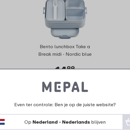
Bento lunchbox Take a
Break midi - Nordic blue
14
99
Bekijk
Bestel
Even ter controle: Ben je op de juiste website?
rdelen voor dit pr
Op
Nederland - Nederlands
blijven