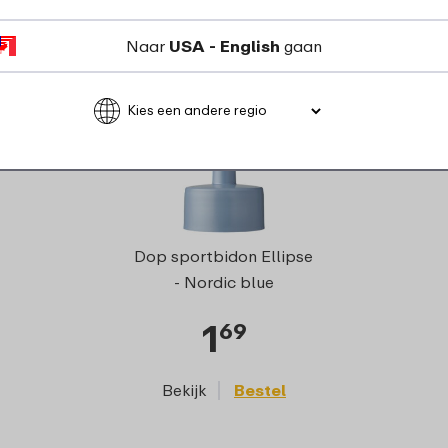
Naar
USA - English
gaan
Tuit sportbi
Dop sportbidon Ellipse
- Nordi
- Nordic blue
1
1
69
Bekijk
Bestel
Bekijk