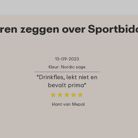
en zeggen over Sportbido
13-09-2023
Kleur: Nordic sage
"Drinkfles, lekt niet en
bevalt prima"
★
★
★
★
★
★
★
★
★
★
klant van Mepal