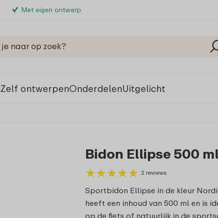
Met eigen ontwerp
s
Zelf ontwerpen
Onderdelen
Uitgelicht
Bidon Ellipse 500 ml
★
★
★
★
★
★
★
★
★
★
2 reviews
Sportbidon Ellipse in de kleur Nordi
heeft een inhoud van 500 ml en is i
op de fiets of natuurlijk in de sport