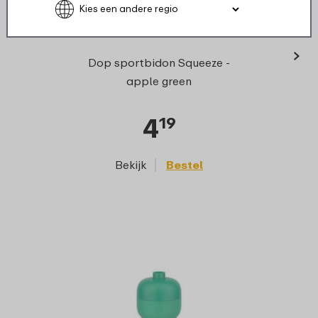
›
Venti
Dop sportbidon Squeeze -
apple green
4
19
Bekijk
Bestel