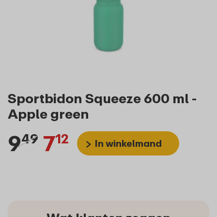
Sportbidon Squeeze 600 ml -
Apple green
9
7
49
12
In winkelmand