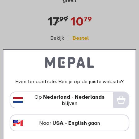
green
17
10
99
79
Bekijk
Bestel
Onderdelen voor dit product
Even ter controle: Ben je op de juiste website?
Op
Nederland - Nederlands
blijven
Naar
USA - English
gaan