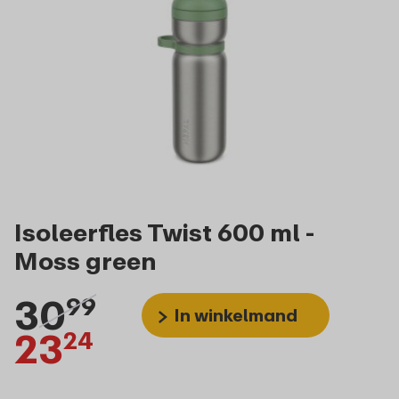
Isoleerfles Twist 600 ml -
Moss green
30
99
In winkelmand
23
24