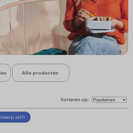
les
Alle producten
Sorteren op:
twerp zelf!