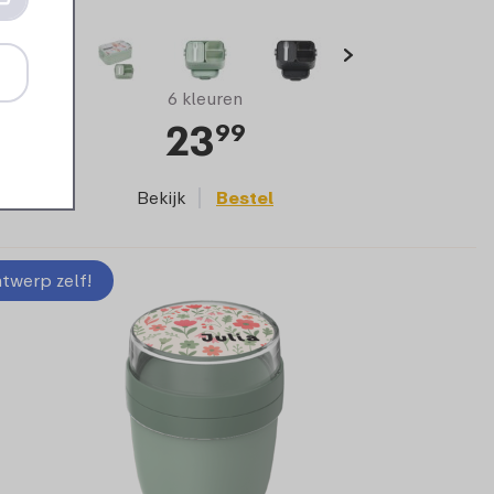
6 kleuren
23
99
Bekijk
Bestel
twerp zelf!