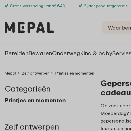
Gratis verzending vanaf €40,-
2 jaar productgarantie
Bereiden
Bewaren
Onderweg
Kind & baby
Servie
Mepal
Zelf ontwerpen
Printjes en momenten
Gepers
Categorieën
cadeau
Printjes en momenten
Op zoek naar 
Moederdag? M
gepersonalise
Zelf ontwerpen
leukste en ha