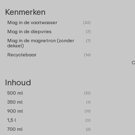
Kenmerken
Mag in de vaatwasser
(32)
Mag in de diepvries
(7)
Mag in de magnetron (zonder
(7)
deksel)
Recyclebaar
(16)
O
Inhoud
500 ml
(12)
350 ml
(1)
900 ml
(11)
1,5 l
(3)
700 ml
(6)