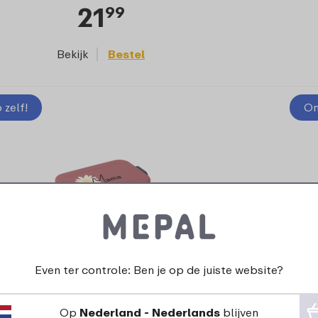
21
99
Bekijk
Bestel
zelf!
On
Even ter controle: Ben je op de juiste website?
ntwerp je eigen bento lunchbox Take a
Break midi - Moederdag
Op
Nederland - Nederlands
blijven