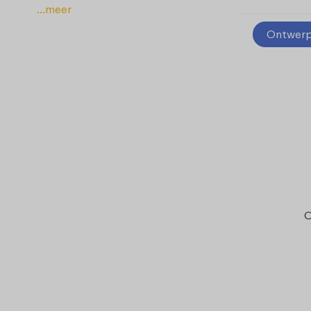
...meer
Ontwerp 
O