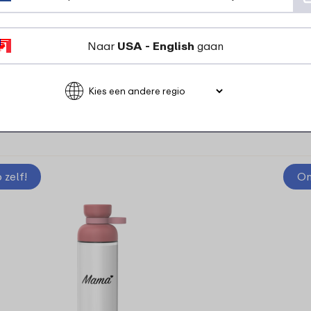
Naar
USA - English
gaan
6 kleuren
23
99
Bekijk
Bestel
zelf!
On