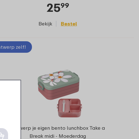
25
99
Bekijk
Bestel
twerp zelf!
Ontwerp je eigen bento lunchbox Take a
Break midi - Moederdag