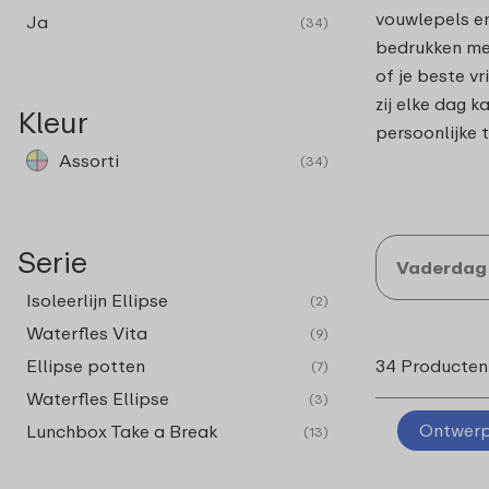
vouwlepels en
Ja
(34)
bedrukken met
of je beste vr
zij elke dag 
Kleur
persoonlijke 
Assorti
(34)
Serie
Vaderdag
Isoleerlijn Ellipse
(2)
Waterfles Vita
(9)
Ellipse potten
34 Producten
(7)
Waterfles Ellipse
(3)
Ontwerp 
Lunchbox Take a Break
(13)