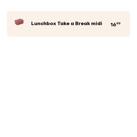
Lunchbox Take a Break midi
99
16
Productkleur
Afbeeldingen
Teksten