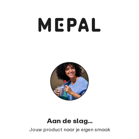
Bekijk en bestel
Lunchbox Take a Break midi
99
16
Aan de slag...
Jouw product naar je eigen smaak