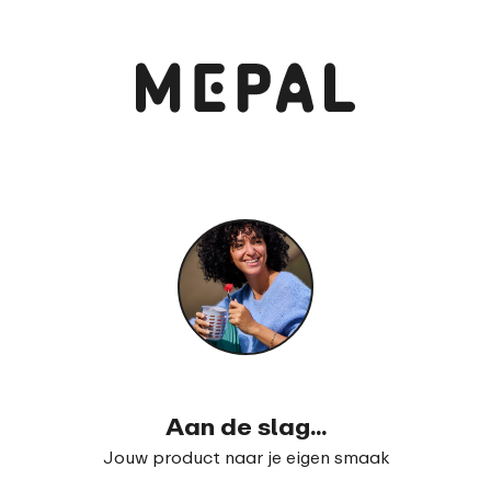
Bekijk en bestel
Lunchbox Take a Break flat
99
16
Aan de slag...
Jouw product naar je eigen smaak