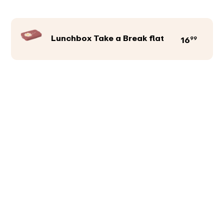
Lunchbox Take a Break flat
99
16
Productkleur
Afbeeldingen
Teksten