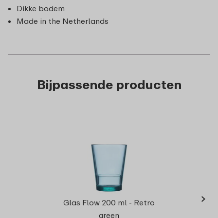
Dikke bodem
Made in the Netherlands
Bijpassende producten
›
Glas F
Glas Flow 200 ml - Retro
green