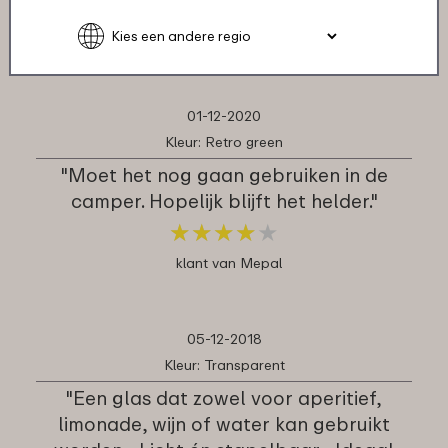
★
★
★
★
★
★
★
★
★
★
klant van Mepal
01-12-2020
Kleur: Retro green
"Moet het nog gaan gebruiken in de
camper. Hopelijk blijft het helder."
★
★
★
★
★
★
★
★
★
★
klant van Mepal
05-12-2018
Kleur: Transparent
"Een glas dat zowel voor aperitief,
limonade, wijn of water kan gebruikt