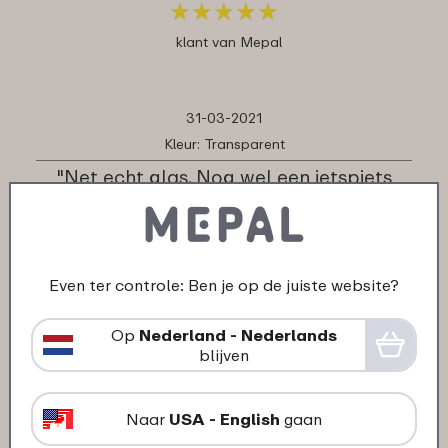
★
★
★
★
★
★
★
★
★
★
klant van Mepal
31-03-2021
Kleur: Transparent
"Net echt glas. Nog wel een ietspiets
scherp randje aan de bovenkant. Maar
heel mooi voor water, fris en ook wijn."
★
★
★
★
★
★
★
★
★
★
Even ter controle: Ben je op de juiste website?
klant van Mepal
Op
Nederland - Nederlands
blijven
30-03-2021
Kleur: Transparent
Naar
USA - English
gaan
"Goede kwaliteit en fijne maat"