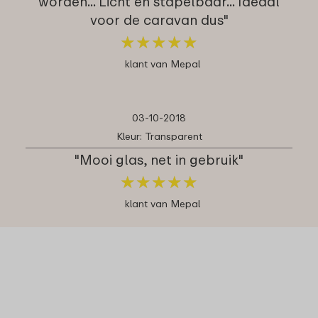
worden... Licht én stapelbaar... Ideaal
voor de caravan dus"
★
★
★
★
★
★
★
★
★
★
klant van Mepal
03-10-2018
Kleur: Transparent
"Mooi glas, net in gebruik"
★
★
★
★
★
★
★
★
★
★
klant van Mepal