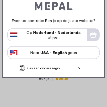
Even ter controle: Ben je op de juiste website?
Op
Nederland - Nederlands
blijven
›
Plat
Ontbijtbord Silueta 230 mm -
Nordic white
Naar
USA - English
gaan
8
49
Bekijk
Bestel