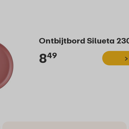
Ontbijtbord Silueta 23
8
49