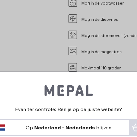
Mag in de vaatwasser
Mag in de diepvries
Mag in de stoomoven (zonder
Mag in de magnetron
Maximaal 110 graden
Geschikt voor contact met l
Even ter controle: Ben je op de juiste website?
Op
Nederland - Nederlands
blijven