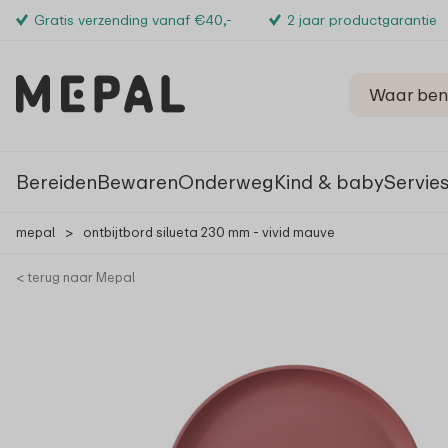
Gratis verzending vanaf €40,-
2 jaar productgarantie
Bereiden
Bewaren
Onderweg
Kind & baby
Servie
mepal
>
ontbijtbord silueta 230 mm - vivid mauve
< terug naar Mepal