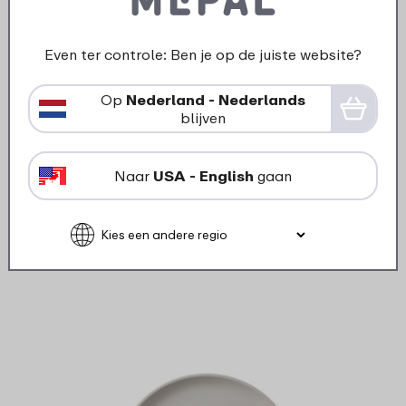
Even ter controle: Ben je op de juiste website?
›
Op
Nederland - Nederlands
Mok 
blijven
Plat bord Silueta 260 mm -
Nordic white
Naar
USA - English
gaan
9
49
Bekijk
Bestel