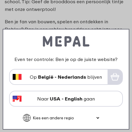
school. Tip: Geef de brooddoos een persoonlijk tintje
met onze ontwerptool!
Ben je fan van bouwen, spelen en ontdekken in
Roblox
? Dan is een roblox brooddoos echt iets voor
jou. Zo neem je jouw favoriete gamewereld gewoon
mee naar school!
Drinkbeker met gaming design
Even ter controle: Ben je op de juiste website?
– Voor dorstige gamers
Op
België - Nederlands
blijven
Heb je even je handen vrij tijdens het gamen? Pak dan
onze bijpassende gaming drinkbeker- en (water)fles
erbij! De
lekvrij drinkfles voor je kind
is makkelijk in
Naar
USA - English
gaan
gebruik. Zo blijven je controller en schoolspullen altijd
droog.
De roblox brooddoos vormt samen met de drinkbeker