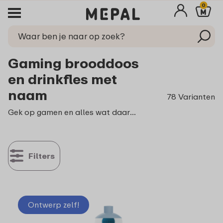
0
Gaming brooddoos
en drinkfles met
naam
78 Varianten
Gek op gamen en alles wat daarmee te maken heeft? Met een gaming brooddoos, schoolbeker en drinkfles waan jij je elke pauze in je favoriete computerspel. Fan van Roblox? Maak dan je eigen unieke Roblox broodtrommel. Voeg je naam of een foto van je favoriete game toe aan je nieuwe lunchtproduct en maak je lunch leven compleet!
Filters
Ontwerp zelf!