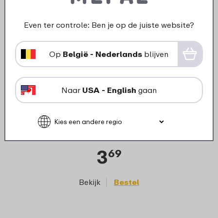
Even ter controle: Ben je op de juiste website?
Op
België - Nederlands
blijven
Naar
USA - English
gaan
›
Strap
Dop waterfles Mepal Vita +
afdichtring - Vivid mauve
3
69
Bekijk
Bestel