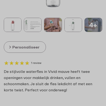
4+
Personaliseer
★
★
★
★
★
★
★
★
★
★
1 review
De stijlvolle waterfles in Vivid mauve heeft twee
openingen voor makkelijk drinken, vullen en
schoonmaken. Je sluit de fles lekdicht af met een
korte twist. Perfect voor onderweg!