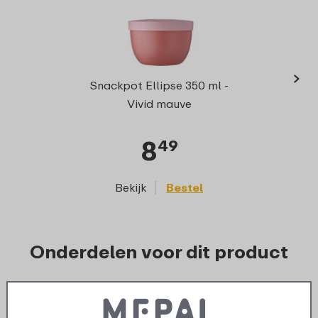
›
Elli
Snackpot Ellipse 350 ml -
Vivid mauve
8
49
Bekijk
Bestel
Onderdelen voor dit product