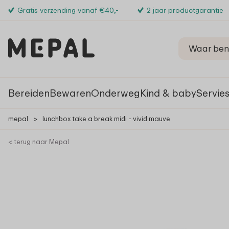
Gratis verzending vanaf €40,-
2 jaar productgarantie
Bereiden
Bewaren
Onderweg
Kind & baby
Servie
mepal
>
lunchbox take a break midi - vivid mauve
< terug naar Mepal