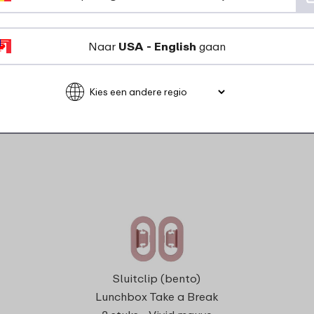
Naar
USA - English
gaan
rdelen voor dit pr
Verdeelscho
Sluitclip (bento)
Take a Break
Lunchbox Take a Break