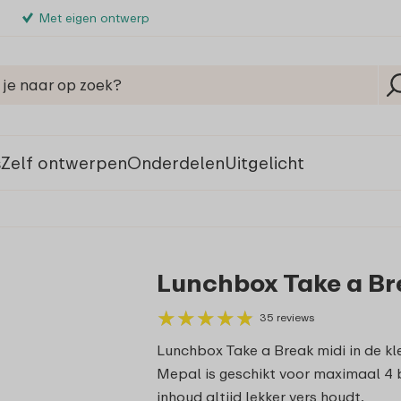
Met eigen ontwerp
s
Zelf ontwerpen
Onderdelen
Uitgelicht
Lunchbox Take a Bre
★
★
★
★
★
★
★
★
★
★
35 reviews
Lunchbox Take a Break midi in de k
Mepal is geschikt voor maximaal 4 
inhoud altijd lekker vers houdt.