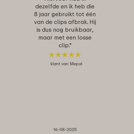
dezelfde en ik heb die
8 jaar gebruikt tot één
van de clips afbrak. Hij
is dus nog bruikbaar,
maar met een losse
clip."
★
★
★
★
★
★
★
★
★
★
klant van Mepal
16-08-2025