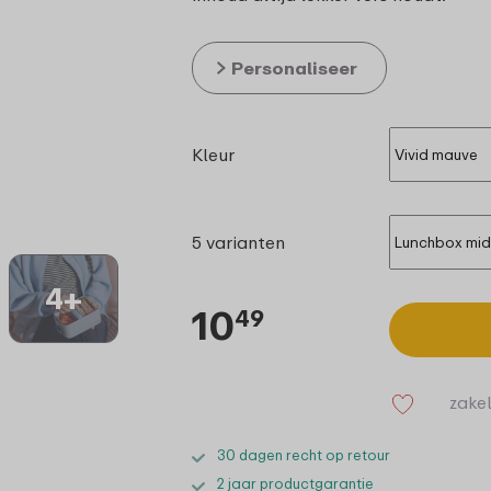
Personaliseer
Kleur
5 varianten
4+
10
49
zakel
30 dagen recht op retour
2 jaar productgarantie