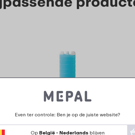
ijpassende product
Koelelement
2
99
Even ter controle: Ben je op de juiste website?
Bekijk
Bestel
Op
België - Nederlands
blijven