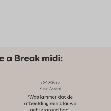
4
7
69
19
1
Bestel
Bekijk
Bestel
Bekijk
 a Break midi:
26-10-2025
Kleur: Assorti
"Was jammer dat de
afbeelding een blauwe
achtergrond had,