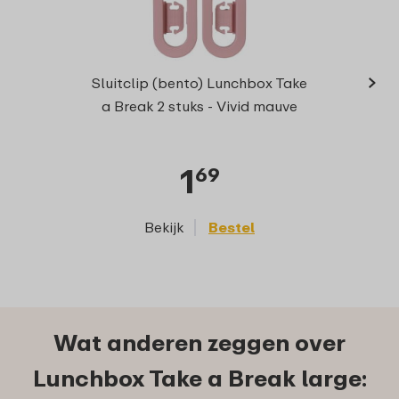
›
Verde
Sluitclip (bento) Lunchbox Take
a Break 2 stuks - Vivid mauve
1
69
Bekijk
Bestel
Wat anderen zeggen over
Lunchbox Take a Break large: