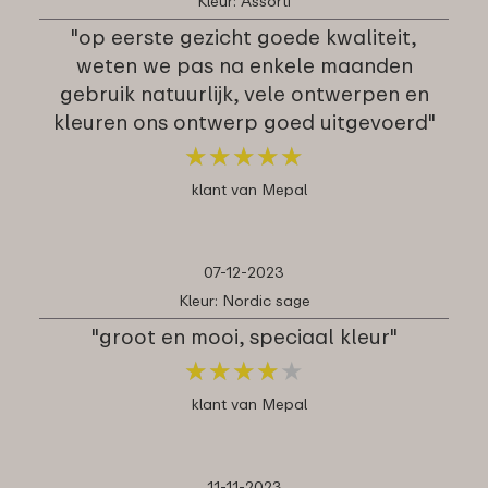
Kleur: Assorti
"op eerste gezicht goede kwaliteit,
weten we pas na enkele maanden
gebruik natuurlijk, vele ontwerpen en
kleuren ons ontwerp goed uitgevoerd"
★
★
★
★
★
★
★
★
★
★
klant van Mepal
07-12-2023
Kleur: Nordic sage
"groot en mooi, speciaal kleur"
★
★
★
★
★
★
★
★
★
★
klant van Mepal
11-11-2023