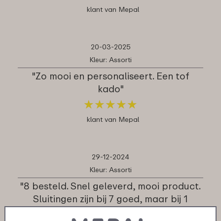
klant van Mepal
20-03-2025
Kleur: Assorti
"Zo mooi en personaliseert. Een tof
kado"
★
★
★
★
★
★
★
★
★
★
klant van Mepal
29-12-2024
Kleur: Assorti
"8 besteld. Snel geleverd, mooi product.
Sluitingen zijn bij 7 goed, maar bij 1
minder goed. Kwaliteit van de druk is