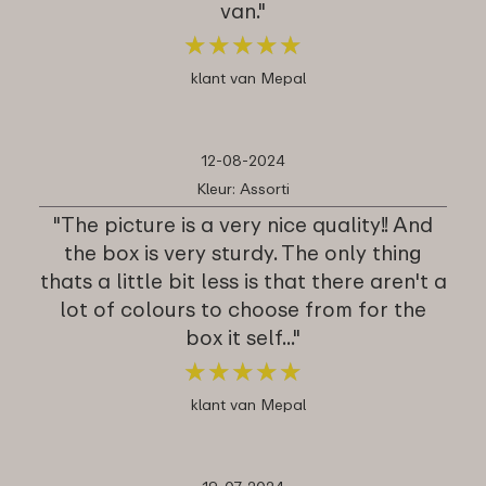
van."
★
★
★
★
★
★
★
★
★
★
klant van Mepal
12-08-2024
Kleur: Assorti
"The picture is a very nice quality!! And
the box is very sturdy. The only thing
thats a little bit less is that there aren't a
lot of colours to choose from for the
box it self..."
★
★
★
★
★
★
★
★
★
★
klant van Mepal