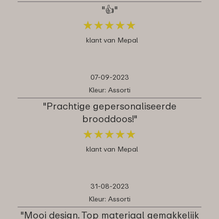
"👍"
★
★
★
★
★
★
★
★
★
★
klant van Mepal
07-09-2023
Kleur: Assorti
"Prachtige gepersonaliseerde
brooddoos!"
★
★
★
★
★
★
★
★
★
★
klant van Mepal
31-08-2023
Kleur: Assorti
"Mooi design. Top materiaal gemakkelijk