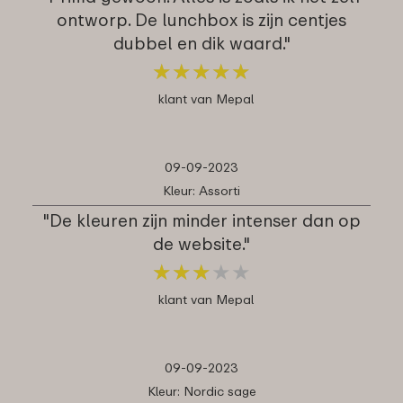
ontworp. De lunchbox is zijn centjes
dubbel en dik waard."
★
★
★
★
★
★
★
★
★
★
klant van Mepal
09-09-2023
Kleur: Assorti
"De kleuren zijn minder intenser dan op
de website."
★
★
★
★
★
★
★
★
★
★
klant van Mepal
09-09-2023
Kleur: Nordic sage