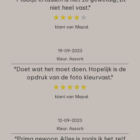
niet heel vast."
★
★
★
★
★
★
★
★
★
★
klant van Mepal
19-09-2023
Kleur: Assorti
"Doet wat het moet doen. Hopelijk is de
opdruk van de foto kleurvast."
★
★
★
★
★
★
★
★
★
★
klant van Mepal
12-09-2023
Kleur: Assorti
"Prima gewoon. Alles is zoals ik het zelf