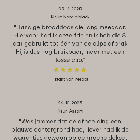
05-11-2025
Kleur: Nordic black
"Handige brooddoos die lang meegaat.
Hiervoor had ik dezelfde en ik heb die 8
jaar gebruikt tot één van de clips afbrak.
Hij is dus nog bruikbaar, maar met een
losse clip."
★
★
★
★
★
★
★
★
★
★
klant van Mepal
26-10-2025
Kleur: Assorti
"Was jammer dat de afbeelding een
blauwe achtergrond had, liever had ik de
wagentjes gewoon op de groene deksel