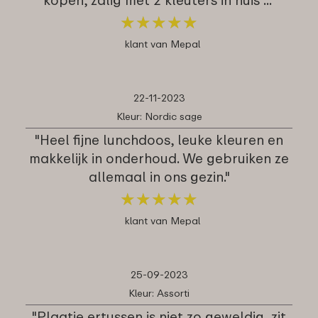
★
★
★
★
★
★
★
★
★
★
klant van Mepal
22-11-2023
Kleur: Nordic sage
"Heel fijne lunchdoos, leuke kleuren en
makkelijk in onderhoud. We gebruiken ze
allemaal in ons gezin."
★
★
★
★
★
★
★
★
★
★
klant van Mepal
25-09-2023
Kleur: Assorti
"Plaatje ertussen is niet zo geweldig, zit