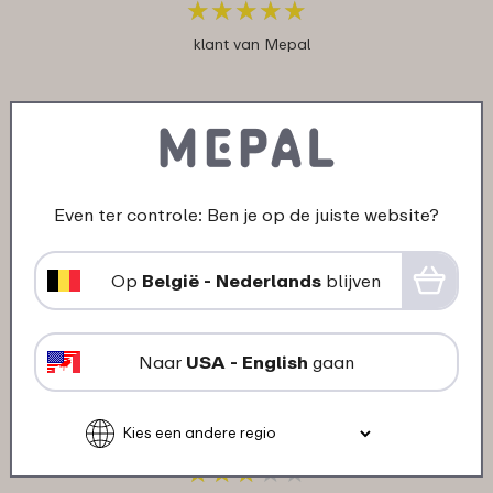
★
★
★
★
★
★
★
★
★
★
klant van Mepal
25-12-2023
Kleur: Assorti
"Mooie foto, erg goed gelukt, dochter
Even ter controle: Ben je op de juiste website?
was er zot van."
★
★
★
★
★
★
★
★
★
★
Op
België - Nederlands
blijven
klant van Mepal
Naar
USA - English
gaan
18-12-2023
Kleur: Assorti
"De foto stond niet in het midden."
★
★
★
★
★
★
★
★
★
★