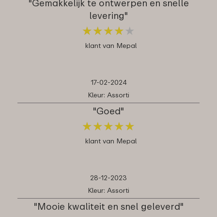
"Gemakkelijk te ontwerpen en snelle
levering"
★
★
★
★
★
★
★
★
★
★
klant van Mepal
17-02-2024
Kleur: Assorti
"Goed"
★
★
★
★
★
★
★
★
★
★
klant van Mepal
28-12-2023
Kleur: Assorti
"Mooie kwaliteit en snel geleverd"