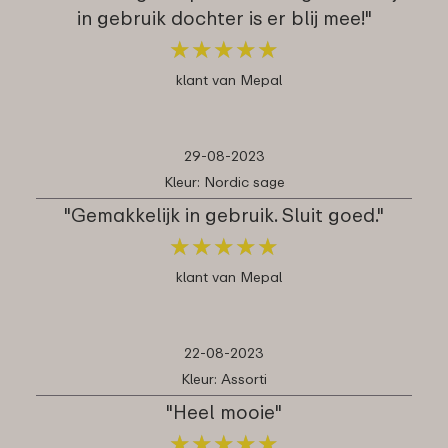
in gebruik dochter is er blij mee!"
★
★
★
★
★
★
★
★
★
★
klant van Mepal
29-08-2023
Kleur: Nordic sage
"Gemakkelijk in gebruik. Sluit goed."
★
★
★
★
★
★
★
★
★
★
klant van Mepal
22-08-2023
Kleur: Assorti
"Heel mooie"
★
★
★
★
★
★
★
★
★
★