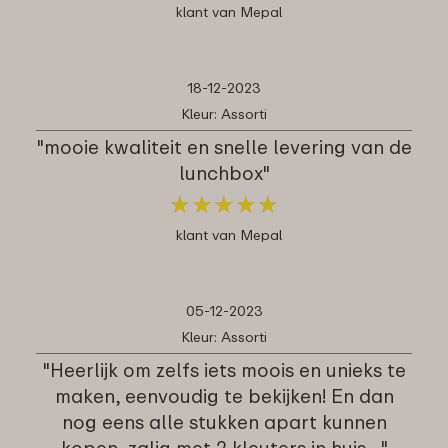
klant van Mepal
18-12-2023
Kleur: Assorti
"mooie kwaliteit en snelle levering van de
lunchbox"
★
★
★
★
★
★
★
★
★
★
klant van Mepal
05-12-2023
Kleur: Assorti
"Heerlijk om zelfs iets moois en unieks te
maken, eenvoudig te bekijken! En dan
nog eens alle stukken apart kunnen
kopen, zalig met 2 kleuters in huis ..."