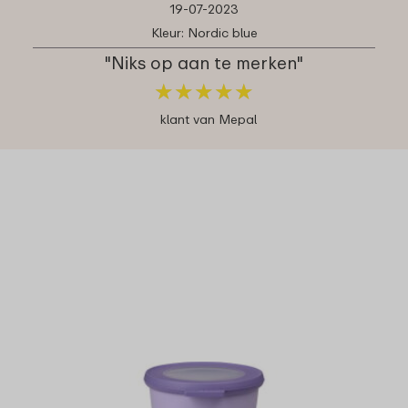
19-07-2023
Kleur: Nordic blue
"Niks op aan te merken"
★
★
★
★
★
★
★
★
★
★
klant van Mepal