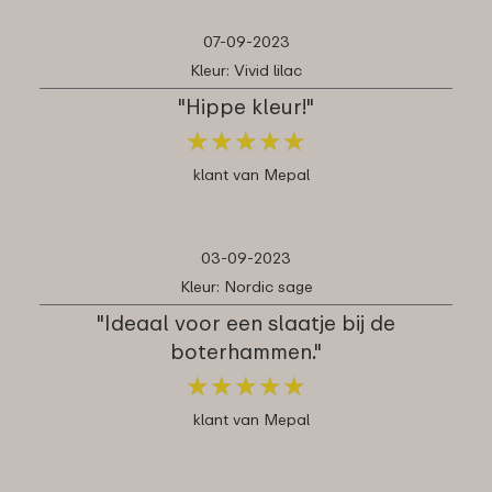
07-09-2023
Kleur: Vivid lilac
"Hippe kleur!"
★
★
★
★
★
★
★
★
★
★
klant van Mepal
03-09-2023
Kleur: Nordic sage
"Ideaal voor een slaatje bij de
boterhammen."
★
★
★
★
★
★
★
★
★
★
klant van Mepal