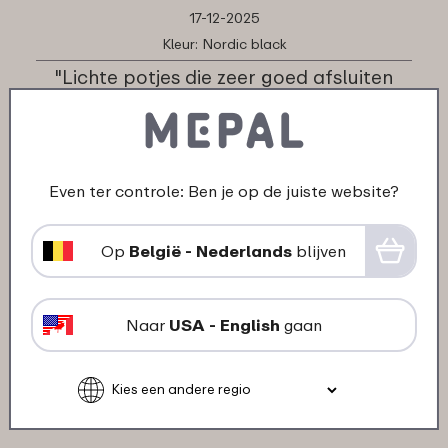
17-12-2025
Kleur: Nordic black
"Lichte potjes die zeer goed afsluiten
ideaal om soep mee te nemen."
★
★
★
★
★
★
★
★
★
★
klant van Mepal
Even ter controle: Ben je op de juiste website?
23-08-2025
Op
België - Nederlands
blijven
Kleur: Nordic sage
"Stevige doos, het deksel sluit perfect af.
Mooie kleur!"
Naar
USA - English
gaan
★
★
★
★
★
★
★
★
★
★
klant van Mepal