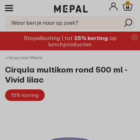
0
Stapelkorting | tot
25% korting
op
lunchproducten
< terug naar Mepal
Cirqula multikom rond 500 ml -
Vivid lilac
15% korting