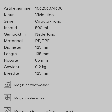
Artikelnummer
106206074600
Kleur
Vivid lilac
Serie
Cirqula - rond
Inhoud
500 ml
Gemaakt in
Nederland
Materiaal
PP, TPE
Diameter
125 mm
Lengte
135 mm
Hoogte
85 mm
Gewicht
0,2 kg
Breedte
125 mm
Mag in de vaatwasser
Mag in de diepvries
Mag in de stoomoven (zonder deksel)