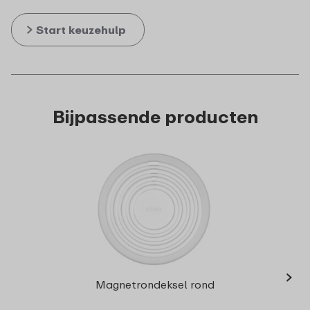
Start keuzehulp
Bijpassende producten
›
Mul
Magnetrondeksel rond